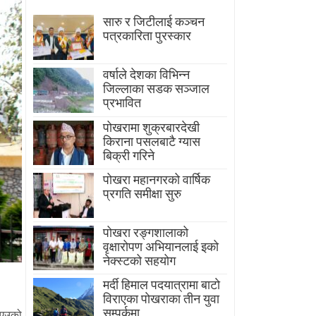
सारु र जिटीलाई कञ्चन
पत्रकारिता पुरस्कार
वर्षाले देशका विभिन्न
जिल्लाका सडक सञ्जाल
प्रभावित
पोखरामा शुक्रबारदेखी
किराना पसलबाटै ग्यास
बिक्री गरिने
पोखरा महानगरको वार्षिक
प्रगति समीक्षा सुरु
पोखरा रङ्गशालाको
वृक्षारोपण अभियानलाई इको
नेक्स्टको सहयोग
मर्दी हिमाल पदयात्रामा बाटाे
विराएका पाेखराका तीन युवा
सम्पर्कमा
 भएउको