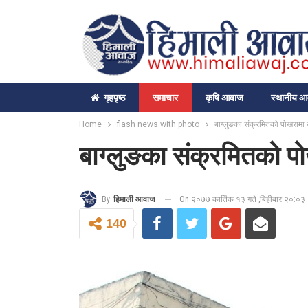
गृहपृष्‍ठ
समाचार
कृषि आवाज
स्थानीय 
Home
flash news with photo
बाग्लुङका संक्रमितको पोखरामा उ
बाग्लुङका संक्रमितको पो
On २०७७ कार्तिक १३ गते ,बिहीबार २०:०३
By
हिमाली आवाज
140