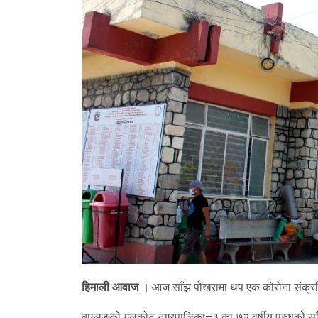
हिमाली आवाज ।
आज साँझ पोखरामा थप एक कोरोना संक्रमि
बाग्लुङकोे गलकोट नगरपालिका–३ का ७२ वर्षीय पुरुषको साँझ 