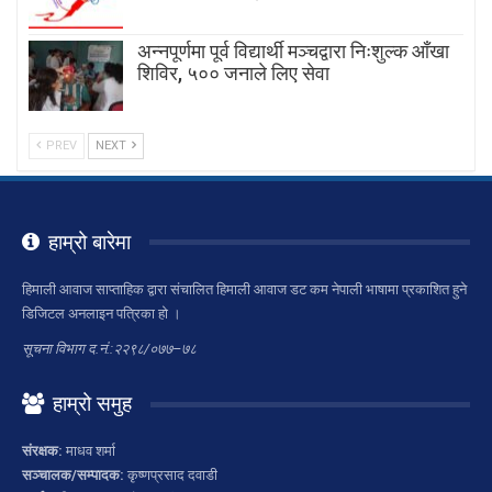
अन्नपूर्णमा पूर्व विद्यार्थी मञ्चद्वारा निःशुल्क आँखा
शिविर, ५०० जनाले लिए सेवा
PREV
NEXT
हाम्रो बारेमा
हिमाली आवाज साप्ताहिक द्वारा संचालित हिमाली आवाज डट कम नेपाली भाषामा प्रकाशित हुने
डिजिटल अनलाइन पत्रिका हो ।
सूचना विभाग द.नं.:२२९८/०७७–७८
हाम्रो समुह
संरक्षक:
माधव शर्मा
सञ्चालक/सम्पादक:
कृष्णप्रसाद दवाडी