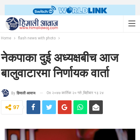
Home
flash news with photo
नेकपाका दुई अध्यक्षबीच आज
बालुवाटारमा निर्णायक वार्ता
On २०७७ कार्तिक २० गते ,बिहीबार १३:२४
By
हिमाली आवाज
97