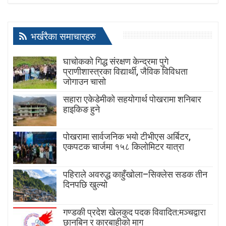
भर्खरैका समाचारहरु
घाचोकको गिद्ध संरक्षण केन्द्रमा पुगे
प्राणीशास्त्रका विद्यार्थी, जैविक विविधता
जोगाउन चासो
सहारा एकेडेमीको सहयोगार्थ पोखरामा शनिबार
हाइकिङ हुने
पोखरामा सार्वजनिक भयो टीभीएस अर्बिटर,
एकपटक चार्जमा १५८ किलोमिटर यात्रा
पहिराले अवरुद्ध काहुँखोला–सिक्लेस सडक तीन
दिनपछि खुल्यो
गण्डकी प्रदेश खेलकुद पदक विवादित:मञ्चद्वारा
छानबिन र कारबाहीको माग