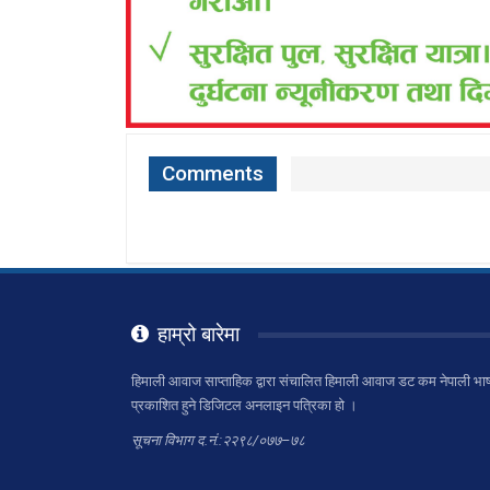
Comments
हाम्रो बारेमा
हिमाली आवाज साप्ताहिक द्वारा संचालित हिमाली आवाज डट कम नेपाली भाष
प्रकाशित हुने डिजिटल अनलाइन पत्रिका हो ।
सूचना विभाग द.नं.:२२९८/०७७–७८