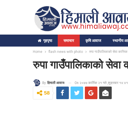
गृहपृष्‍ठ
समाचार
कृषि आवाज
स्थानीय 
Home
flash news with photo
रुपा गाउँपालिकाको सेवा कात्तिक
रुपा गाउँपालिकाको सेवा क
On २०७७ कार्तिक २१ गते ,शुक्रबार १४:४१
By
हिमाली आवाज
58