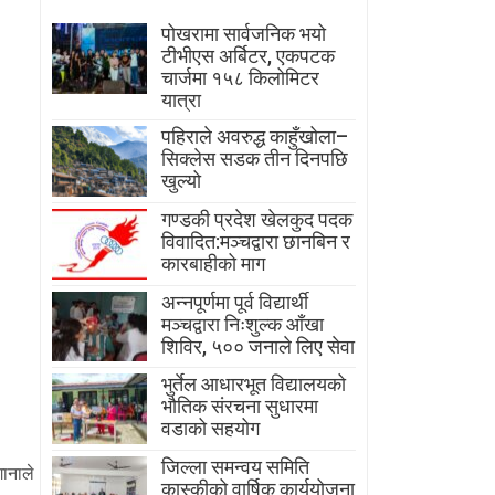
पोखरामा सार्वजनिक भयो
टीभीएस अर्बिटर, एकपटक
चार्जमा १५८ किलोमिटर
यात्रा
पहिराले अवरुद्ध काहुँखोला–
सिक्लेस सडक तीन दिनपछि
खुल्यो
गण्डकी प्रदेश खेलकुद पदक
विवादित:मञ्चद्वारा छानबिन र
कारबाहीको माग
अन्नपूर्णमा पूर्व विद्यार्थी
मञ्चद्वारा निःशुल्क आँखा
शिविर, ५०० जनाले लिए सेवा
भुर्तेल आधारभूत विद्यालयको
भौतिक संरचना सुधारमा
वडाको सहयोग
जिल्ला समन्वय समिति
ानाले
कास्कीको वार्षिक कार्ययोजना