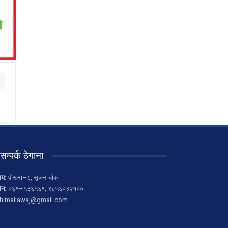
सम्पर्क ठेगाना
लय:
पोखरा–८, सृजनाचोक
ोन:
०६१–५३६५६१, ९८५६०३२१००
himaliawaj@gmail.com