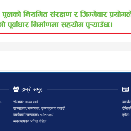
हाम्रो समुह
ामा
संरक्षक:
माधव शर्मा
कार्या
सञ्चालक/सम्पादक:
कृष्णप्रसाद दवाडी
टेलिफ
कार्यकारी सम्पादकः
गणेश पहारी
इमेल:
ब्यवस्थापकः
अनिल पौडेल