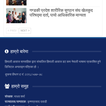
गण्डकी प्रदेश शारीरिक सुगठन संघ खेलकुद
परिषद्मा दर्ता, पायाे आधिकारिक मान्यता
PREV
NEXT
हाम्रो बारेमा
हिमाली आवाज साप्ताहिक द्वारा संचालित हिमाली आवाज डट कम नेपाली भाषामा प्रकाशित हुने
डिजिटल अनलाइन पत्रिका हो ।
सूचना विभाग द.नं.:२२९८/०७७–७८
हाम्रो समुह
संरक्षक:
माधव शर्मा
सञ्चालक/सम्पादक:
कृष्णप्रसाद दवाडी