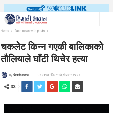
Home
flash news with photo
चकलेट किन्न गएकी बालिकाको
तौलियाले घाँटी थिचेर हत्या
On २०७७ मंसिर ९ गते ,मंगलवार १५:३१
By
हिमाली आवाज
33