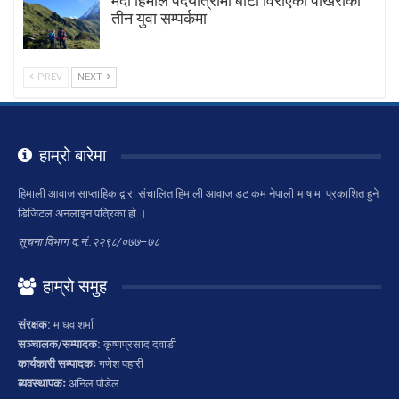
मर्दी हिमाल पदयात्रामा बाटाे विराएका पाेखराका
तीन युवा सम्पर्कमा
PREV
NEXT
हाम्रो बारेमा
हिमाली आवाज साप्ताहिक द्वारा संचालित हिमाली आवाज डट कम नेपाली भाषामा प्रकाशित हुने
डिजिटल अनलाइन पत्रिका हो ।
सूचना विभाग द.नं.:२२९८/०७७–७८
हाम्रो समुह
संरक्षक:
माधव शर्मा
सञ्चालक/सम्पादक:
कृष्णप्रसाद दवाडी
कार्यकारी सम्पादकः
गणेश पहारी
ब्यवस्थापकः
अनिल पौडेल