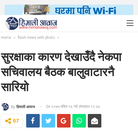
Home
flash news with photo
सुरक्षाका कारण देखाउँदै नेकपा
सचिवालय बैठक बालुवाटारनै
सारियो
On २०७७ मंसिर १६ गते ,मंगलवार १२:३४
By
हिमाली आवाज
67