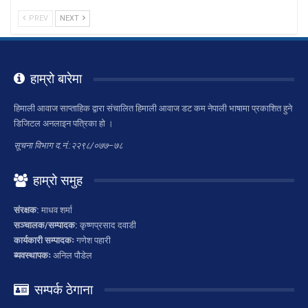
PREV
NEXT
हाम्रो बारेमा
हिमाली आवाज साप्ताहिक द्वारा संचालित हिमाली आवाज डट कम नेपाली भाषामा प्रकाशित हुने
डिजिटल अनलाइन पत्रिका हो ।
सूचना विभाग द.नं.:२२९८/०७७–७८
हाम्रो समुह
संरक्षक:
माधव शर्मा
सञ्चालक/सम्पादक:
कृष्णप्रसाद दवाडी
कार्यकारी सम्पादकः
गणेश पहारी
ब्यवस्थापकः
अनिल पौडेल
सम्पर्क ठेगाना