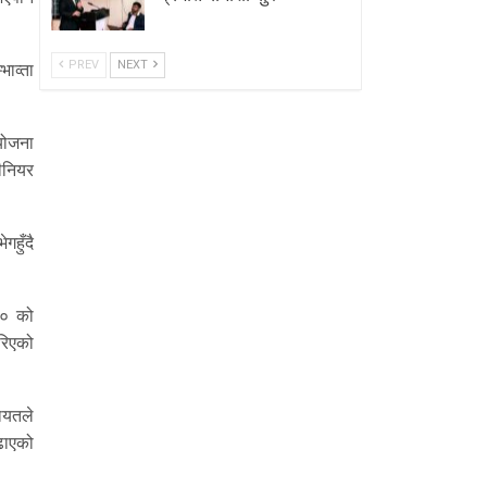
PREV
NEXT
ाव्ता
आयोजना
ीनियर
गहुँदै
२० को
रिएको
गायतले
ढाएको