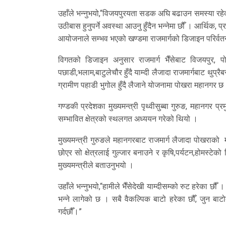
उहाँले भन्नुभयो,“विजयपुरयता सडक अघि बढाउन समस्या रहे
उठीबास हुनुपर्ने अवस्था आउनु हुँदैन भन्नेमा छौँ । आर्थिक
आयोजनाले सम्भव भएको खण्डमा राजमार्गको डिजाइन परिर्वत
विगतको डिजाइन अनुसार राजमार्ग भैँसेबाट विजयपुर, प
पछाडी,भलाम,बाटुलेचौर हुँदै याम्दी लैजादा राजमार्गबाट थुप्र
ग्रामीण पहाडी भुगोल हुँदै लैजाने योजनामा पोखरा महानगर छ
गण्डकी प्रदेशका मुख्यमन्त्री पृथ्वीसुब्बा गुरुङ, महान
सम्भावित क्षेत्रको स्थलगत अध्ययन गरेको थियो ।
मुख्यमन्त्री गुरुङले महानगरबाट राजमार्ग लैजादा पोखराको 
छोएर सो क्षेत्रलाई गुल्जार बनाउने र कृषि,पर्यटन,होमस्टेक
मुख्यमन्त्रीले बताउनुभयो ।
उहाँले भन्नुभयो,“हामीले भैँसेदेखी याम्दीसम्को रुट हरेका छौँ ।
भन्ने लागेको छ । सबै वैकल्पिक बाटो हरेका छौँ, जुन बाटो
गर्दछौँ।”