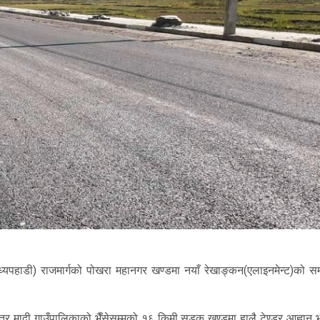
मध्यपहाडी) राजमार्गको पोखरा महानगर खण्डमा नयाँ रेखाङ्कन(एलाइनमेन्ट)को सम्
षेत्र मादी गाउँपालिकाको भैँसेसम्मको १६ किमी सडक खण्डमा हालै टेण्डर आह्वान