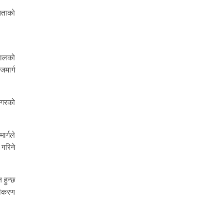
नताको
तालको
जमार्ग
ानगरको
ार्गले
 गरिने
 हुन्छ
हजीकरण