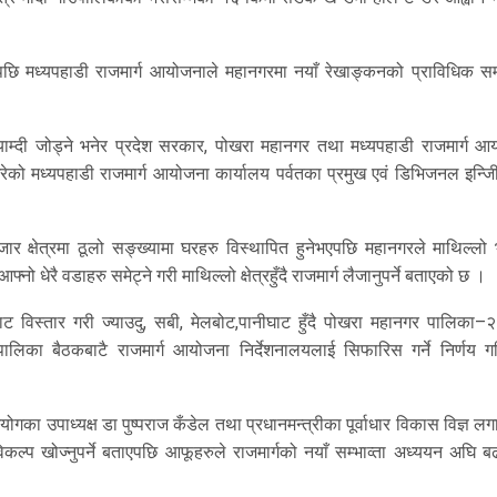
पछि मध्यपहाडी राजमार्ग आयोजनाले महानगरमा नयाँ रेखाङ्कनको प्राविधिक सम्भ
गको याम्दी जोड्ने भनेर प्रदेश सरकार, पोखरा महानगर तथा मध्यपहाडी राजमार्ग 
ेको मध्यपहाडी राजमार्ग आयोजना कार्यालय पर्वतका प्रमुख एवं डिभिजनल इन्जि
र क्षेत्रमा ठूलो सङ्ख्यामा घरहरु विस्थापित हुनेभएपछि महानगरले माथिल्लो भे
्नो धेरै वडाहरु समेट्ने गरी माथिल्लो क्षेत्रहुँदै राजमार्ग लैजानुपर्ने बताएको छ ।
ेबाट विस्तार गरी ज्याउदु, सबी, मेलबोट,पानीघाट हुँदै पोखरा महानगर पालिका–
यपालिका बैठकबाटै राजमार्ग आयोजना निर्देशनालयलाई सिफारिस गर्ने निर्णय ग
का उपाध्यक्ष डा पुष्पराज कँडेल तथा प्रधानमन्त्रीका पूर्वाधार विकास विज्ञ ल
प खोज्नुपर्ने बताएपछि आफूहरुले राजमार्गको नयाँ सम्भाव्ता अध्ययन अघि ब