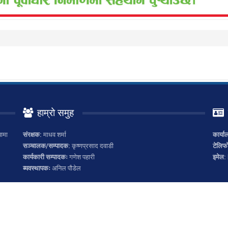
हाम्रो समुह
ामा
संरक्षक:
माधव शर्मा
कार्या
सञ्चालक/सम्पादक:
कृष्णप्रसाद दवाडी
टेलिफ
कार्यकारी सम्पादकः
गणेश पहारी
इमेल:
ब्यवस्थापकः
अनिल पौडेल
ाली आवाज. All Rights Reserved.
Website Design:
Star nepal Infosys & Educat