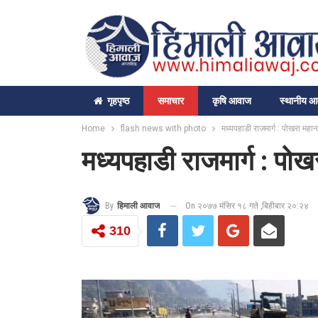
गृहपृष्‍ठ
समाचार
कृषि आवाज
स्थानीय 
Home
flash news with photo
मध्यपहाडी राजमार्ग : पोखरा महान
मध्यपहाडी राजमार्ग : पो
On २०७७ मंसिर १८ गते ,बिहीबार २०:२४
By
हिमाली आवाज
310