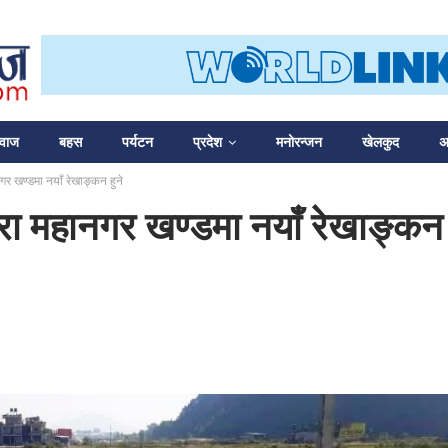
आवाज
बहस
पर्यटन
प्रदेश
मनोरन्जन
खेलकुद
अन
गर खण्डमा नयाँ रेखाङ्कन हुने
खरा महानगर खण्डमा नयाँ रेखाङ्कन 