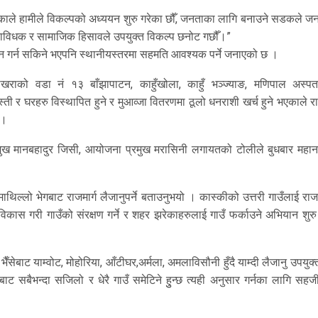
काले हामीले विकल्पको अध्ययन शुरु गरेका छौँ, जनताका लागि बनाउने सडकले ज
, प्राविधक र सामाजिक हिसावले उपयुक्त विकल्प छनोट गछौँ।”
न गर्न सकिने भएपनि स्थानीयस्तरमा सहमति आवश्यक पर्ने जनाएको छ ।
ोखराको वडा नं १३ बाँझापाटन, काहुँखोला, काहुँ भञ्ज्याङ, मणिपाल अस्प
ैबस्ती र घरहरु विस्थापित हुने र मुआव्जा वितरणमा ठूलो धनराशी खर्च हुने भएकाले रा
 ।
गर प्रमुख मानबहादुर जिसी, आयोजना प्रमुख मरासिनी लगायतको टोलीले बुधबार मह
माथिल्लो भेगबाट राजमार्ग लैजानुपर्ने बताउनुभयो ।
कास्कीको उत्तरी गाउँलाई राजम
ो विकास गरी गाउँको संरक्षण गर्ने र शहर झरेकाहरुलाई गाउँ फर्काउने अभियान शुरु
 भैँसेबाट याम्वोट, मोहोरिया, आँटीघर,अर्मला, अमलाविसौनी हुँदै याम्दी लैजानु उपयुक्त
बाट सबैभन्दा सजिलो र धेरै गाउँ समेटिने हुुन्छ त्यही अनुसार गर्नका लागि स