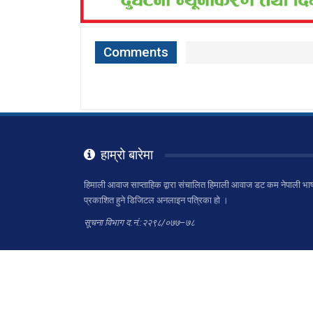
Comments
हाम्रो बारेमा
हिमाली आवाज साप्ताहिक द्वारा संचालित हिमाली आवाज डट कम नेपाली भाष
प्रकाशित हुने डिजिटल अनलाइन पत्रिका हो ।
सूचना विभाग द.नं.:२२९८/०७७–७८
© 2026 - हिम