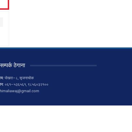
सम्पर्क ठेगाना
लय:
पोखरा–८, सृजनाचोक
ोन:
०६१–५३६५६१, ९८५६०३२१००
himaliawaj@gmail.com
ion Pvt. Ltd.