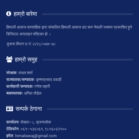
हाम्रो बारेमा
हिमाली आवाज साप्ताहिक द्वारा संचालित हिमाली आवाज डट कम नेपाली भाषामा प्रकाशित हुने
डिजिटल अनलाइन पत्रिका हो ।
सूचना विभाग द.नं.:२२९८/०७७–७८
हाम्रो समुह
संरक्षक:
माधव शर्मा
सञ्चालक/सम्पादक:
कृष्णप्रसाद दवाडी
कार्यकारी सम्पादकः
गणेश पहारी
ब्यवस्थापकः
अनिल पौडेल
सम्पर्क ठेगाना
कार्यालय:
पोखरा–८, सृजनाचोक
टेलिफोन:
०६१–५३६५६१, ९८५६०३२१००
इमेल:
himaliawaj@gmail.com