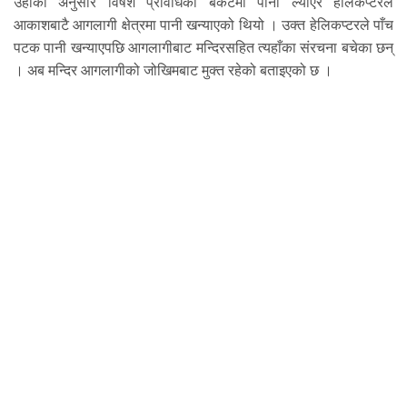
उहाँका अनुसार विषेश प्रविधिको बकेटमा पानी ल्याएर हेलिकप्टरले
आकाशबाटै आगलागी क्षेत्रमा पानी खन्याएको थियो । उक्त हेलिकप्टरले पाँच
पटक पानी खन्याएपछि आगलागीबाट मन्दिरसहित त्यहाँका संरचना बचेका छन्
। अब मन्दिर आगलागीको जोखिमबाट मुक्त रहेको बताइएको छ ।