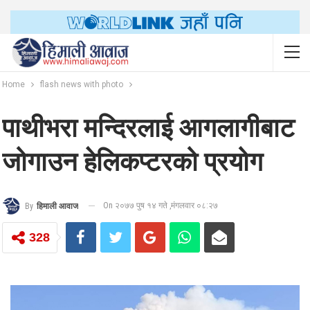
Home
flash news with photo
पाथीभरा मन्दिरलाई आगलागीबाट
जोगाउन हेलिकप्टरको प्रयोग
On २०७७ पुष १४ गते ,मंगलवार ०८:२७
By
हिमाली आवाज
328