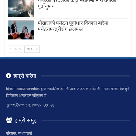
गण्डकी प्रदेशका केही स्थानमा भारी वर्षाको
पूर्वानुमान
पाेखराकाे पर्यटन पूर्वाधार विकास बारेमा
पर्यटनमन्त्रीसँग छलफल
PREV
NEXT
हाम्रो बारेमा
हिमाली आवाज साप्ताहिक द्वारा संचालित हिमाली आवाज डट कम नेपाली भाषामा प्रकाशित हुने
डिजिटल अनलाइन पत्रिका हो ।
सूचना विभाग द.नं.:२२९८/०७७–७८
हाम्रो समुह
संरक्षक:
माधव शर्मा