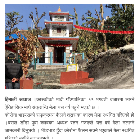
हिमाली आवाज ।
कास्कीको मादी गाँउपालिका ११ भगवती बजारमा लाग्ने
ऐतिहासिक माघे संक्रान्ति मेला यस वर्ष नहुने भएको छ ।
कोरोना भाइरसको सङ्क्रमण फैलने त्रासका कारण मेला स्थगित गरिएको हो
।बराल डाँडा पुवा क्लवका अध्यक्ष रतन गरुङले यस वर्ष मेला नलाग्ने
जानकारी दिनुभयो । भीडभाड हुँदा कोरोना फैलन सक्ने भएकाले मेला स्थगित
गरिएको उहाँले बताउनुभयो ।