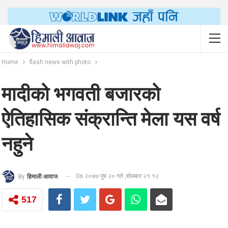
Home
flash news with photo
मादीको भगवती बजारको
ऐतिहासिक संक्रान्ति मेला यस वर्ष
नहुने
On २०७७ पुष २० गते ,सोमबार २१:१२
By
हिमाली आवाज
517