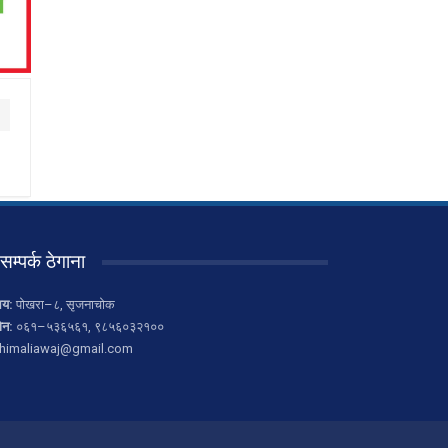
सम्पर्क ठेगाना
लय:
पोखरा–८, सृजनाचोक
ोन:
०६१–५३६५६१, ९८५६०३२१००
himaliawaj@gmail.com