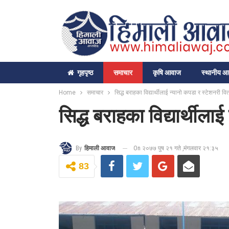
गृहपृष्‍ठ
समाचार
कृषि आवाज
स्थानीय 
Home
समाचार
सिद्ध बराहका विद्यार्थीलाई न्यानो कपडा र स्टेशनरी व
सिद्ध बराहका विद्यार्थील
On २०७७ पुष २१ गते ,मंगलवार २१:३५
By
हिमाली आवाज
83