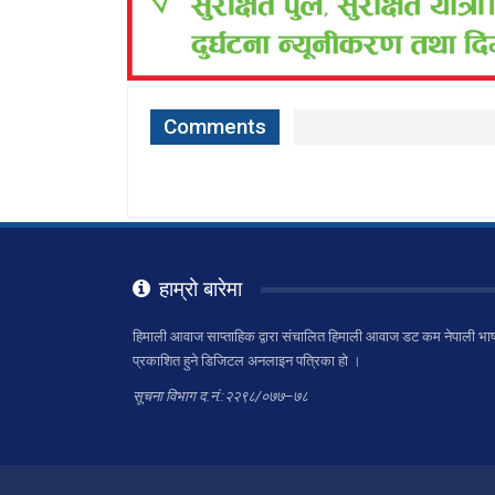
Comments
हाम्रो बारेमा
हिमाली आवाज साप्ताहिक द्वारा संचालित हिमाली आवाज डट कम नेपाली भाष
प्रकाशित हुने डिजिटल अनलाइन पत्रिका हो ।
सूचना विभाग द.नं.:२२९८/०७७–७८