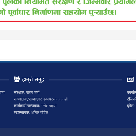
हाम्रो समुह
ामा
संरक्षक:
माधव शर्मा
कार्या
सञ्चालक/सम्पादक:
कृष्णप्रसाद दवाडी
टेलिफ
कार्यकारी सम्पादकः
गणेश पहारी
इमेल:
ब्यवस्थापकः
अनिल पौडेल