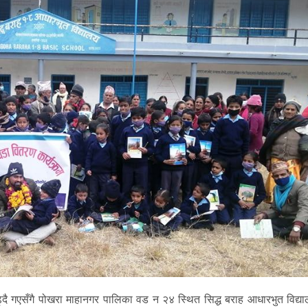
ढ्दै गएसँगै पोखरा माहानगर पालिका वड न २४ स्थित सिद्ध बराह आधारभुत विद्य