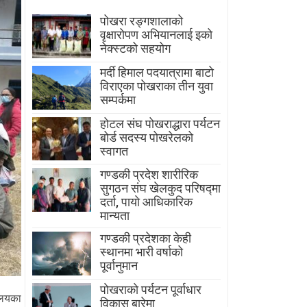
पोखरा रङ्गशालाको
वृक्षारोपण अभियानलाई इको
नेक्स्टको सहयोग
मर्दी हिमाल पदयात्रामा बाटाे
विराएका पाेखराका तीन युवा
सम्पर्कमा
होटल संघ पोखराद्धारा पर्यटन
बोर्ड सदस्य पोखरेलको
स्वागत
गण्डकी प्रदेश शारीरिक
सुगठन संघ खेलकुद परिषद्मा
दर्ता, पायाे आधिकारिक
मान्यता
गण्डकी प्रदेशका केही
स्थानमा भारी वर्षाको
पूर्वानुमान
पाेखराकाे पर्यटन पूर्वाधार
ालयका
विकास बारेमा