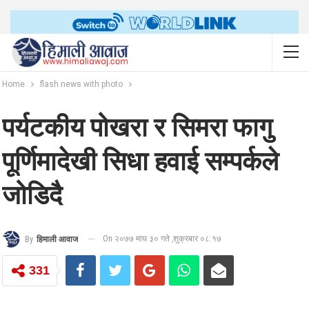
Home
flash news with photo
पर्यटकीय पोखरा र सिमरा फागु
पूर्णिमादेखी सिधा हवाई सम्पर्कले
जोडिदै
On २०७७ माघ ३० गते ,शुक्रबार ०८:१७
By
हिमाली आवाज
331