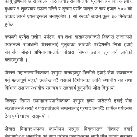
फागु पूर्णिमादेखि सञ्चालन गरिने हवाई सेवाअन्तर्गत प्रत्येक हप्ताको आइबार,
बुधबार र शुक्रबार उडान गरिने र शुरुमा प्रति यात्रु रु चार हजार ५०० को
टिकट लाग्ने एयलाइन्सले जनाएकोछ । सो रुटको उडान कूल ३० मिनेटको
हुनेछ ।
गण्डकी प्रदेश उद्योग, पर्यटन, वन तथा वातावरणमन्त्री विकास लम्सालले
पर्यटनको राजधानी पोखरालाई मुलुकका सातवटै प्रदेशसँग सिधा हवाई
सेवासँग जोड्ने अभियानअन्तर्गत पोखरा–सिमरा उडान शुरु गर्न लागेको
बताउनुभयो ।
पोखरा महानगरपालिकाका प्रमुख मानबहादुर जिसीले हवाई सेवा सञ्चालन
गर्नु महत्वपूर्ण भएको उल्लेख गर्दै यसको दिगोपनका लागि स्थानीय तह तथा
विभिन्न सङ्घसंस्थाबीच समन्वय र सहकार्य हुनुपर्नेमा जोड दिनुभयो ।
जितपुर सिमरा उपमहानगरपालिकाका प्रमुख कृष्ण पौडेलले हवाई सेवा
सञ्चालनले तराई र पहाडबीचको सम्बन्धलाई प्रगाढ बनाउँदै धार्मिक पर्यटनमा
टेवा पुग्ने धारणा राख्नुभयो ।
पोखरा विमानस्थलका कार्यालय प्रमुख विक्रमराज गौतमले हवाई
सेवामार्पmत आन्तरिक एवं बाह्य पर्यटन प्रवद्र्धनका लागि तीन तहका सरकार