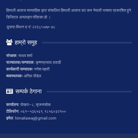
हिमाली आवाज साप्ताहिक द्वारा संचालित हिमाली आवाज डट कम नेपाली भाषामा प्रकाशित हुने
डिजिटल अनलाइन पत्रिका हो ।
सूचना विभाग द.नं.:२२९८/०७७–७८
हाम्रो समुह
संरक्षक:
माधव शर्मा
सञ्चालक/सम्पादक:
कृष्णप्रसाद दवाडी
कार्यकारी सम्पादकः
गणेश पहारी
ब्यवस्थापकः
अनिल पौडेल
सम्पर्क ठेगाना
कार्यालय:
पोखरा–८, सृजनाचोक
टेलिफोन:
०६१–५३६५६१, ९८५६०३२१००
इमेल:
himaliawaj@gmail.com