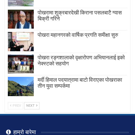
पोखरामा शुक्रबारदेखी किराना पसलबाटै ग्यास
बिक्री गरिने
पोखरा महानगरको वार्षिक प्रगति समीक्षा सुरु
पोखरा रङ्गशालाको वृक्षारोपण अभियानलाई इको
नेक्स्टको सहयोग
मर्दी हिमाल पदयात्रामा बाटाे विराएका पाेखराका
तीन युवा सम्पर्कमा
PREV
NEXT
हाम्रो बारेमा