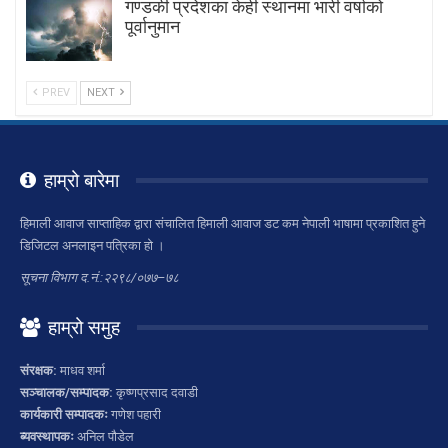
गण्डकी प्रदेशका केही स्थानमा भारी वर्षाको
पूर्वानुमान
PREV
NEXT
हाम्रो बारेमा
हिमाली आवाज साप्ताहिक द्वारा संचालित हिमाली आवाज डट कम नेपाली भाषामा प्रकाशित हुने
डिजिटल अनलाइन पत्रिका हो ।
सूचना विभाग द.नं.:२२९८/०७७–७८
हाम्रो समुह
संरक्षक:
माधव शर्मा
सञ्चालक/सम्पादक:
कृष्णप्रसाद दवाडी
कार्यकारी सम्पादकः
गणेश पहारी
ब्यवस्थापकः
अनिल पौडेल