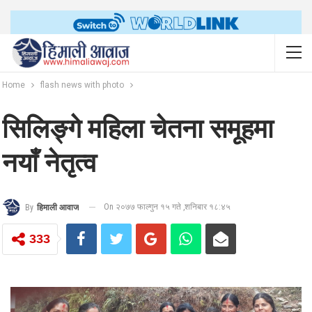
Home
flash news with photo
सिलिङ्गे महिला चेतना समूहमा
नयाँ नेतृत्व
On २०७७ फाल्गुन १५ गते ,शनिबार १८:४५
By
हिमाली आवाज
333