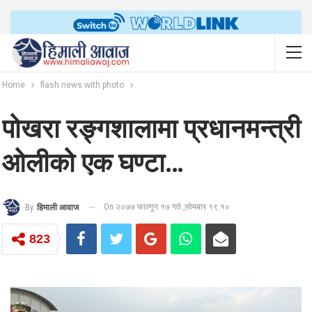
Home
flash news with photo
पोखरा रङ्गशालामा प्रधानमन्त्री
ओलीको एक घण्टा…
On २०७७ फाल्गुन १७ गते ,सोमबार १९:१०
By
हिमाली आवाज
823