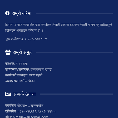
हाम्रो बारेमा
हिमाली आवाज साप्ताहिक द्वारा संचालित हिमाली आवाज डट कम नेपाली भाषामा प्रकाशित हुने
डिजिटल अनलाइन पत्रिका हो ।
सूचना विभाग द.नं.:२२९८/०७७–७८
हाम्रो समुह
संरक्षक:
माधव शर्मा
सञ्चालक/सम्पादक:
कृष्णप्रसाद दवाडी
कार्यकारी सम्पादकः
गणेश पहारी
ब्यवस्थापकः
अनिल पौडेल
सम्पर्क ठेगाना
कार्यालय:
पोखरा–८, सृजनाचोक
टेलिफोन:
०६१–५३६५६१, ९८५६०३२१००
इमेल:
himaliawaj@gmail.com