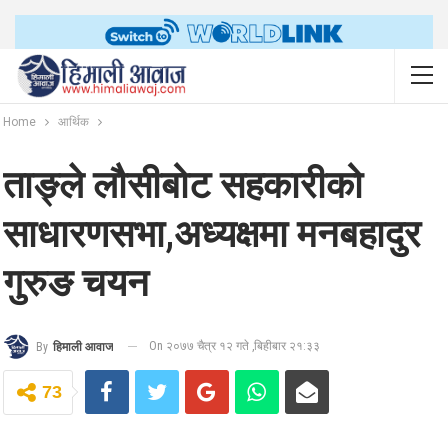
Home
आर्थिक
ताङ्ले लौसीबोट सहकारीको
साधारणसभा,अध्यक्षमा मनबहादुर
गुरुङ चयन
On २०७७ चैत्र १२ गते ,बिहीबार २१:३३
By
हिमाली आवाज
73