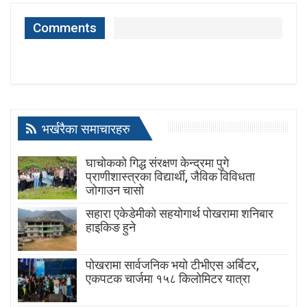
Comments
भर्खरैका समाचारहरु
घाचोकको गिद्ध संरक्षण केन्द्रमा पुगे
प्राणीशास्त्रका विद्यार्थी, जैविक विविधता
जोगाउन चासो
सहारा एकेडेमीको सहयोगार्थ पोखरामा शनिबार
हाइकिङ हुने
पोखरामा सार्वजनिक भयो टीभीएस अर्बिटर,
एकपटक चार्जमा १५८ किलोमिटर यात्रा