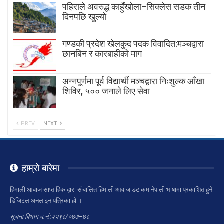
पहिराले अवरुद्ध काहुँखोला–सिक्लेस सडक तीन
दिनपछि खुल्यो
गण्डकी प्रदेश खेलकुद पदक विवादित:मञ्चद्वारा
छानबिन र कारबाहीको माग
अन्नपूर्णमा पूर्व विद्यार्थी मञ्चद्वारा निःशुल्क आँखा
शिविर, ५०० जनाले लिए सेवा
PREV
NEXT
हाम्रो बारेमा
हिमाली आवाज साप्ताहिक द्वारा संचालित हिमाली आवाज डट कम नेपाली भाषामा प्रकाशित हुने
डिजिटल अनलाइन पत्रिका हो ।
सूचना विभाग द.नं.:२२९८/०७७–७८