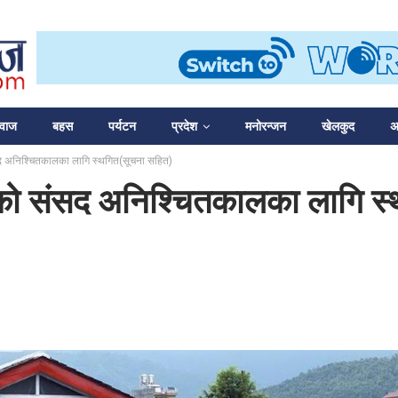
आवाज
बहस
पर्यटन
प्रदेश
मनोरन्जन
खेलकुद
अन
सद अनिश्चितकालका लागि स्थगित(सूचना सहित)
ीको संसद अनिश्चितकालका लागि स