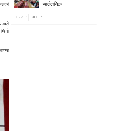
सार्वजनिक
गण्डकी
PREV
NEXT
पिआरी
ो थियो
आफ्ना