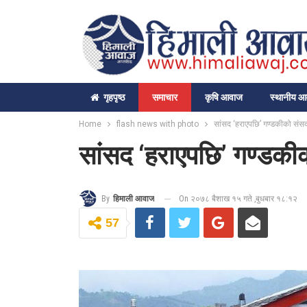
गृहपृष्‍ठ
समाचार
कृषि आवाज
स्थानीय 
Home
flash news with photo
सांसद ‘हराएपछि’ गण्डकीको सं
सांसद ‘हराएपछि’ गण्डक
On २०७८ बैशाख १५ गते ,बुधबार १८:१२
By
हिमाली आवाज
57