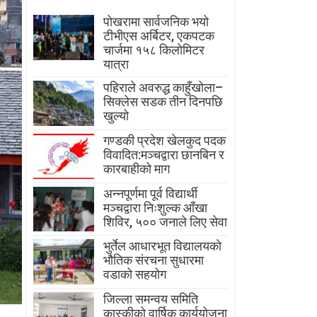
पोखरामा सार्वजनिक भयो
टीभीएस अर्बिटर, एकपटक
चार्जमा १५८ किलोमिटर
यात्रा
पहिराले अवरुद्ध काहुँखोला–
सिक्लेस सडक तीन दिनपछि
खुल्यो
गण्डकी प्रदेश खेलकुद पदक
विवादित:मञ्चद्वारा छानबिन र
कारबाहीको माग
अन्नपूर्णमा पूर्व विद्यार्थी
मञ्चद्वारा निःशुल्क आँखा
शिविर, ५०० जनाले लिए सेवा
भुर्तेल आधारभूत विद्यालयको
भौतिक संरचना सुधारमा
वडाको सहयोग
जिल्ला समन्वय समिति
कास्कीको वार्षिक कार्ययोजना