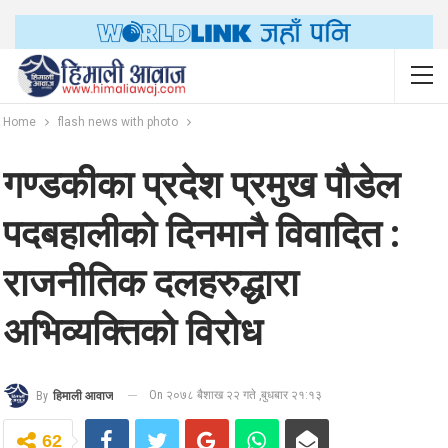
Home
flash news with photo
गण्डकीका प्रदेश प्रमुख पौडेल
पदबहालीको दिनमानै विवादित :
राजनीतिक दलहरुद्धारा
अभिव्यक्तिको विरोध
On २०७८ बैशाख २२ गते ,बुधबार २१:१३
By
हिमाली आवाज
62