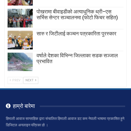
पोखरामा बीवाइडीको अत्याधुनिक थ्री–एस
सर्भिस सेन्टर सञ्चालनमा (फोटो फिचर सहित)
सारु र जिटीलाई कञ्चन पत्रकारिता पुरस्कार
वर्षाले देशका विभिन्न जिल्लाका सडक सञ्जाल
प्रभावित
PREV
NEXT
हाम्रो बारेमा
हिमाली आवाज साप्ताहिक द्वारा संचालित हिमाली आवाज डट कम नेपाली भाषामा प्रकाशित हुने
डिजिटल अनलाइन पत्रिका हो ।