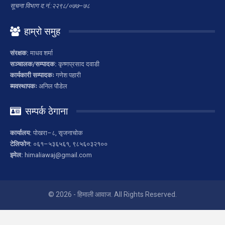
सूचना विभाग द.नं.:२२९८/०७७–७८
हाम्रो समुह
संरक्षक:
माधव शर्मा
सञ्चालक/सम्पादक:
कृष्णप्रसाद दवाडी
कार्यकारी सम्पादकः
गणेश पहारी
ब्यवस्थापकः
अनिल पौडेल
सम्पर्क ठेगाना
कार्यालय:
पोखरा–८, सृजनाचोक
टेलिफोन:
०६१–५३६५६१, ९८५६०३२१००
इमेल:
himaliawaj@gmail.com
© 2026 - हिमाली आवाज. All Rights Reserved.
Website Design:
Star nepal Infosys & Education Pvt. Ltd.