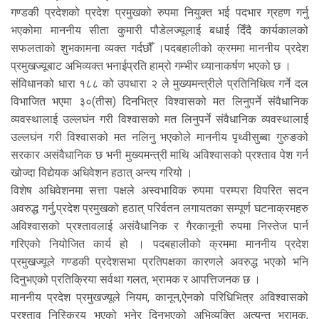
गण्डकी प्रदेशको प्रदेश प्रमुखको रुपमा नियुक्त भई पदभार ग्रहण गर्नु
भएकोमा माननीय सीता कुमारी पौडेलज्यूलाई बधाई दिँदै कार्यकालको
सफलताको शुभकामना व्यक्त गर्दछौँ ।पदबहालीको क्रममा माननीय प्रदेश
प्रमुखज्यूबाट अभिव्यक्त भनाईप्रति हाम्रो गम्भीर ध्यानाकर्षण भएको छ ।
संविधानको धारा १८८ को उपधारा २ ले मुख्यमन्त्रीले प्रतिनिधित्व गर्ने दल
विभाजित भएमा ३०(तीस) दिनभित्र विश्वासको मत लिनुपर्ने संवैधानिक
व्यवस्थालाई उल्लघंन गरी विश्वासको मत लिनुपर्ने संवैधानिक व्यवस्थालाई
उल्लघंन गरी विश्वासको मत नलिनु भएकोले माननीय पृथ्वीसुब्बा गुरुङको
सरकार असंवैधानिक छ भनी मुख्यमन्त्री माथि अविश्वासको प्रश्ताव पेश गर्न
खोज्दा विद्येयक अधिवेशन हठात् अन्त्य गरियो ।
विशेष अधिवेशनमा सत्ता पक्षले अस्वभाविक रुपमा परम्परा विपरित सदन
अवरुद्ध गर्नु,प्रदेश प्रमुखको हठात् परिर्वतन लगायतका सम्पूर्ण घटनाक्रमहरु
अविश्वासको प्रश्तावलाई असंवैधानिक र गैरकानूनी रुपमा निस्तेज पार्न
गरिएको नियोजित कार्य हो । पदबहालीको क्रममा माननीय प्रदेश
प्रमुखज्यूले गण्डकी प्रदेशसभा प्रतिपक्षका कारणले अवरुद्ध भएको भनि
दिनुभएको प्रतिक्रिया सर्वथा गलत, भ्रामक र आपत्तिजनक छ ।
माननीय प्रदेश प्रमुखज्यूले नियम, कानून,ऐनको परिधिभित्र अविश्वासको
प्रश्ताव निस्क्रिय भएको भनेर दिनुभएको अभिव्यक्ति अत्यन्त भ्रामक,