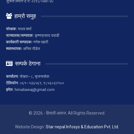
सूचना विभाग द.नं.:२२९८/०७७–७८
हाम्रो समुह
संरक्षक:
माधव शर्मा
सञ्चालक/सम्पादक:
कृष्णप्रसाद दवाडी
कार्यकारी सम्पादकः
गणेश पहारी
ब्यवस्थापकः
अनिल पौडेल
सम्पर्क ठेगाना
कार्यालय:
पोखरा–८, सृजनाचोक
टेलिफोन:
०६१–५३६५६१, ९८५६०३२१००
इमेल:
himaliawaj@gmail.com
© 2026 - हिमाली आवाज. All Rights Reserved.
Website Design:
Star nepal Infosys & Education Pvt. Ltd.