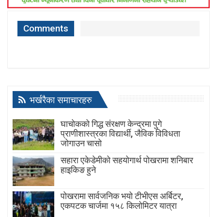
Comments
भर्खरैका समाचारहरु
घाचोकको गिद्ध संरक्षण केन्द्रमा पुगे
प्राणीशास्त्रका विद्यार्थी, जैविक विविधता
जोगाउन चासो
सहारा एकेडेमीको सहयोगार्थ पोखरामा शनिबार
हाइकिङ हुने
पोखरामा सार्वजनिक भयो टीभीएस अर्बिटर,
एकपटक चार्जमा १५८ किलोमिटर यात्रा