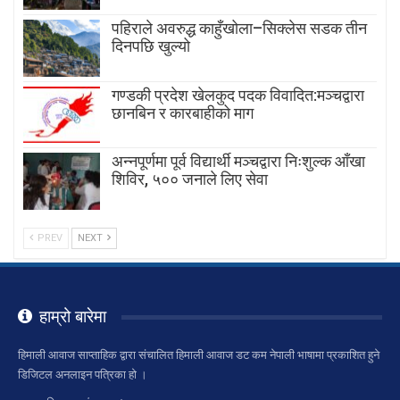
पहिराले अवरुद्ध काहुँखोला–सिक्लेस सडक तीन
दिनपछि खुल्यो
गण्डकी प्रदेश खेलकुद पदक विवादित:मञ्चद्वारा
छानबिन र कारबाहीको माग
अन्नपूर्णमा पूर्व विद्यार्थी मञ्चद्वारा निःशुल्क आँखा
शिविर, ५०० जनाले लिए सेवा
PREV
NEXT
हाम्रो बारेमा
हिमाली आवाज साप्ताहिक द्वारा संचालित हिमाली आवाज डट कम नेपाली भाषामा प्रकाशित हुने
डिजिटल अनलाइन पत्रिका हो ।