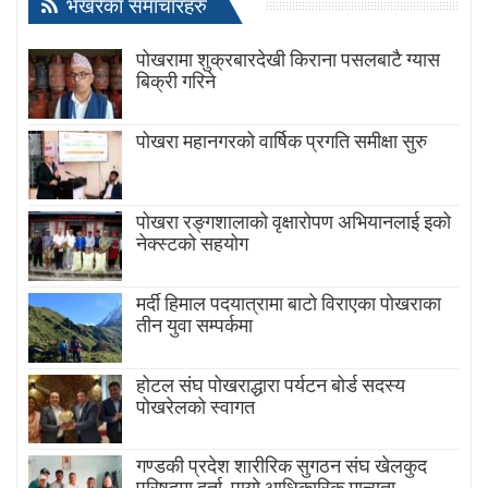
भर्खरैका समाचारहरु
पोखरामा शुक्रबारदेखी किराना पसलबाटै ग्यास
बिक्री गरिने
पोखरा महानगरको वार्षिक प्रगति समीक्षा सुरु
पोखरा रङ्गशालाको वृक्षारोपण अभियानलाई इको
नेक्स्टको सहयोग
मर्दी हिमाल पदयात्रामा बाटाे विराएका पाेखराका
तीन युवा सम्पर्कमा
होटल संघ पोखराद्धारा पर्यटन बोर्ड सदस्य
पोखरेलको स्वागत
गण्डकी प्रदेश शारीरिक सुगठन संघ खेलकुद
परिषद्मा दर्ता, पायाे आधिकारिक मान्यता