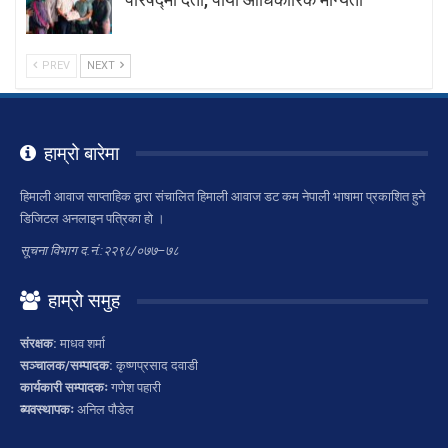
PREV
NEXT
हाम्रो बारेमा
हिमाली आवाज साप्ताहिक द्वारा संचालित हिमाली आवाज डट कम नेपाली भाषामा प्रकाशित हुने
डिजिटल अनलाइन पत्रिका हो ।
सूचना विभाग द.नं.:२२९८/०७७–७८
हाम्रो समुह
संरक्षक:
माधव शर्मा
सञ्चालक/सम्पादक:
कृष्णप्रसाद दवाडी
कार्यकारी सम्पादकः
गणेश पहारी
ब्यवस्थापकः
अनिल पौडेल