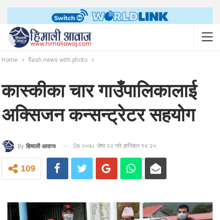
Home
flash news with photo
कास्कीका चार गाउँपालिकालाई
अक्सिजन कन्सन्ट्रेटर सहयोग
On २०७८ जेष्ठ २२ गते ,शनिबार १४:२५
By
हिमाली आवाज
109