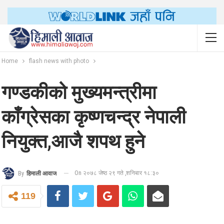
Home
flash news with photo
गण्डकीको मुख्यमन्त्रीमा
काँग्रेसका कृष्णचन्द्र नेपाली
नियुक्त,आजै शपथ हुने
On २०७८ जेष्ठ २९ गते ,शनिबार १८:३०
By
हिमाली आवाज
119