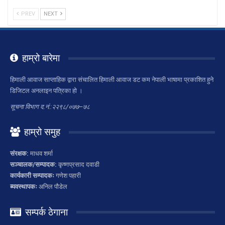
PREV
NEXT
हाम्रो बारेमा
हिमाली आवाज साप्ताहिक द्वारा संचालित हिमाली आवाज डट कम नेपाली भाषामा प्रकाशित हुने
डिजिटल अनलाइन पत्रिका हो ।
सूचना विभाग द.नं.:२२९८/०७७–७८
हाम्रो समुह
संरक्षक:
माधव शर्मा
सञ्चालक/सम्पादक:
कृष्णप्रसाद दवाडी
कार्यकारी सम्पादकः
गणेश पहारी
ब्यवस्थापकः
अनिल पौडेल
सम्पर्क ठेगाना