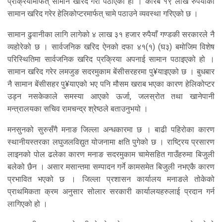
प्रक्रियामार्फत् सामान खरिद गरी पठाएको हो । करिब १९ लाख रुपैयाँको
सामान खरिद गरेर हेलिकोप्टरमार्फत् चामे पठाउने व्यवस्था गरिएको छ ।
सामान ढुवानीका लागि लागेको ४ लाख ३१ हजार रुपैयाँ गण्डकी सरकारले नै
व्यहोरेको छ । सार्वजनिक खरिद ऐनको दफा ४१(१) (घ३) बमोजिम विशेष
परिस्थितिमा सार्वजनिक खरिद प्रक्रिया अपनाई सामान पठाइएको हो ।
सामान खरिद गरेर लमजुङ सदरमुकाम बेंसीसरहरमा पु¥याइएको छ । बुधबार
नै सामान बेंसीसहर पु¥याएको भए पनि मौसम खराब भएका कारण हेलिकोप्टर
उड्न नसकेकाले समस्या आएको ऊर्जा, जलस्रोत तथा खानेपानी
मन्त्रालयका सचिव रामचन्द्र श्रेष्ठले बताउनुभयो ।
मनसुनको सुरुसँगै मनाङ जिल्ला अन्धकारमा छ । बाढी पहिरोका कारण
स्थानीयस्तरका लघुजलविद्युत योजनामा क्षति पुगेको छ । राष्ट्रिय प्रसारण
लाइनको पोल ढलेका कारण मनाङ सदरमुकाम चामेसहित गाउँहरुमा बिजुली
बलेको छैन । असार मसान्तमा सम्पादन गर्ने कामसमेत बिजुली नभएकै कारण
प्रभावित भएको छ । जिल्ला प्रशासन कार्यालय मनाङले तोकेको
प्राथमिकता क्रम अनुसार सोलार सरकारी कार्यालयहरुलाई प्रदान गर्न
लागिएको हो ।