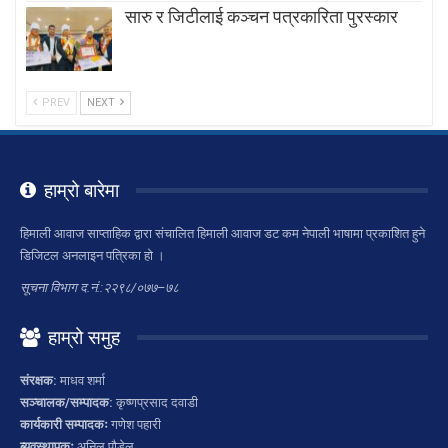
सारु र जिटीलाई कञ्चन पत्रकारिता पुरस्कार
PREV
NEXT
हाम्रो बारेमा
हिमाली आवाज साप्ताहिक द्वारा संचालित हिमाली आवाज डट कम नेपाली भाषामा प्रकाशित हुने
डिजिटल अनलाइन पत्रिका हो ।
सूचना विभाग द.नं.:२२९८/०७७–७८
हाम्रो समुह
संरक्षक:
माधव शर्मा
सञ्चालक/सम्पादक:
कृष्णप्रसाद दवाडी
कार्यकारी सम्पादकः
गणेश पहारी
ब्यवस्थापकः
अनिल पौडेल