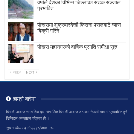
वर्षाले देशका विभिन्न जिल्लाका सडक सञ्जाल
प्रभावित
पोखरामा शुक्रबारदेखी किराना पसलबाटै ग्यास
बिक्री गरिने
पोखरा महानगरको वार्षिक प्रगति समीक्षा सुरु
PREV
NEXT
हाम्रो बारेमा
हिमाली आवाज साप्ताहिक द्वारा संचालित हिमाली आवाज डट कम नेपाली भाषामा प्रकाशित हुने
डिजिटल अनलाइन पत्रिका हो ।
सूचना विभाग द.नं.:२२९८/०७७–७८