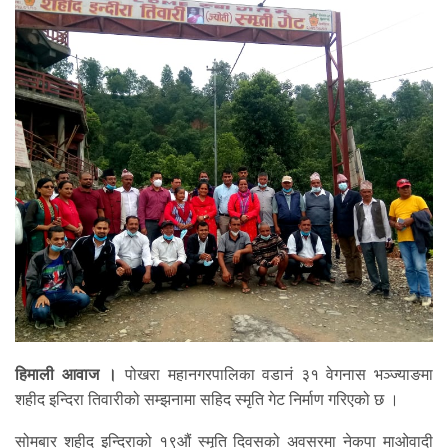
हिमाली आवाज ।
पोखरा महानगरपालिका वडानं ३१ वेगनास भञ्ज्याङमा
शहीद इन्दिरा तिवारीको सम्झनामा सहिद स्मृति गेट निर्माण गरिएको छ ।
सोमबार शहीद इन्दिराको १९औं स्मृति दिवसको अवसरमा नेकपा माओवादी