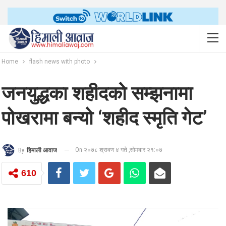
Home
flash news with photo
जनयुद्धका शहीदको सम्झनामा
पोखरामा बन्यो ‘शहीद स्मृति गेट’
On २०७८ श्रावण ४ गते ,सोमबार २१:०७
By
हिमाली आवाज
610