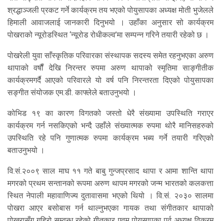
श्रद्धाञ्जली प्रकट गर्ने कार्यक्रम तय भएको पोयुसापका अध्यक्ष मोती भुजेलले
हिमाली आवाजलाई जानकारी दिनुभयो । उहाँका अनुसार सो कार्यक्रम
पोखराको न्यूरोडस्थित ‘न्यूरोड रोधीकल्व’मा सम्पन्न गरिने तयारी रहेको छ ।
पोखरेली युवा साँस्कृतिक परिवारका संस्थापक सदस्य समेत रहनुभएका अरुण
थापाको वर्षौं देखि निरन्तर रुपमा अरुण थापाको स्मृतिमा साङ्गीतीक
कार्यक्रमगर्दै आएको परिवारले यो वर्ष पनि निरन्तरता दिएको पोयुसापका
सङ्गीत संयोजक एम.डी. काफ्लेले बताउनुभयो ।
कोभिड १९ का कारण विगतको जस्तो धेरै संख्यामा उपस्थिति गराएर
कार्यक्रम गर्न नसकिएको भन्दै उहाँले संख्यात्मक रुपमा थोरै मानिसहरुको
उपस्थिति रहे पनि गुणात्मक रुपमा कार्यक्रम भब्य गर्ने तयारी गरिएको
बताउनुभयो ।
वि.सं.२००९ साल माघ ११ गते बाबु गुन्जप्रसाद थापा र आमा शान्ति थापा
मगरको प्रथम सन्तानको रूपमा अरुण थापम मगरको जन्म भारतको कलकत्ता
स्थित नेपाली महावाणिज्य दुतावासमा भएको थियो । वि.सं. २०३० सालमा
पोखरा आएर बसोबास गर्न थाल्नुभएका गायक तथा संगीतकार थापाको
पोखरासँग गहिरो सम्वन्ध रहेको गीतकार एवम पोयुसापका पूर्व अध्यक्ष विक्रम