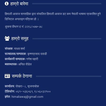
हाम्रो बारेमा
हिमाली आवाज साप्ताहिक द्वारा संचालित हिमाली आवाज डट कम नेपाली भाषामा प्रकाशित हुने
डिजिटल अनलाइन पत्रिका हो ।
सूचना विभाग द.नं.:२२९८/०७७–७८
हाम्रो समुह
संरक्षक:
माधव शर्मा
सञ्चालक/सम्पादक:
कृष्णप्रसाद दवाडी
कार्यकारी सम्पादकः
गणेश पहारी
ब्यवस्थापकः
अनिल पौडेल
सम्पर्क ठेगाना
कार्यालय:
पोखरा–८, सृजनाचोक
टेलिफोन:
०६१–५३६५६१, ९८५६०३२१००
इमेल:
himaliawaj@gmail.com