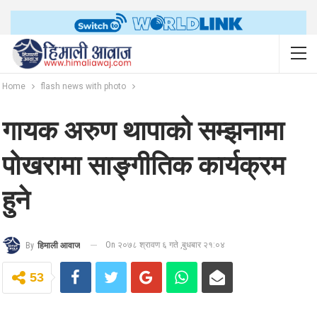
Home
flash news with photo
गायक अरुण थापाको सम्झनामा
पोखरामा साङ्गीतिक कार्यक्रम
हुने
On २०७८ श्रावण ६ गते ,बुधबार २१:०४
By
हिमाली आवाज
53