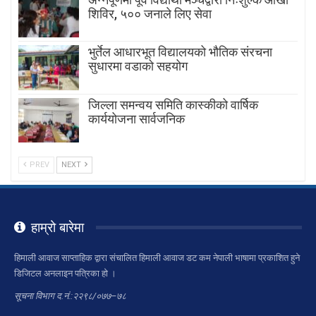
शिविर, ५०० जनाले लिए सेवा
भुर्तेल आधारभूत विद्यालयको भौतिक संरचना
सुधारमा वडाको सहयोग
जिल्ला समन्वय समिति कास्कीको वार्षिक
कार्ययोजना सार्वजनिक
PREV
NEXT
हाम्रो बारेमा
हिमाली आवाज साप्ताहिक द्वारा संचालित हिमाली आवाज डट कम नेपाली भाषामा प्रकाशित हुने
डिजिटल अनलाइन पत्रिका हो ।
सूचना विभाग द.नं.:२२९८/०७७–७८