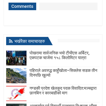
Comments
भर्खरैका समाचारहरु
पोखरामा सार्वजनिक भयो टीभीएस अर्बिटर,
एकपटक चार्जमा १५८ किलोमिटर यात्रा
पहिराले अवरुद्ध काहुँखोला–सिक्लेस सडक तीन
दिनपछि खुल्यो
गण्डकी प्रदेश खेलकुद पदक विवादित:मञ्चद्वारा
छानबिन र कारबाहीको माग
अन्नपूर्णमा पूर्व विद्यार्थी मञ्चद्वारा निःशुल्क आँखा