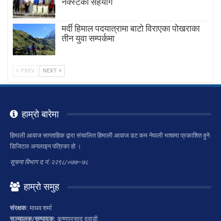
नेक्स्टको सहयोग
मर्दी हिमाल पदयात्रामा बाटाे विराएका पाेखराका
तीन युवा सम्पर्कमा
PREV
NEXT
हाम्रो बारेमा
हिमाली आवाज साप्ताहिक द्वारा संचालित हिमाली आवाज डट कम नेपाली भाषामा प्रकाशित हुने
डिजिटल अनलाइन पत्रिका हो ।
सूचना विभाग द.नं.:२२९८/०७७–७८
हाम्रो समुह
संरक्षक:
माधव शर्मा
सञ्चालक/सम्पादक:
कृष्णप्रसाद दवाडी