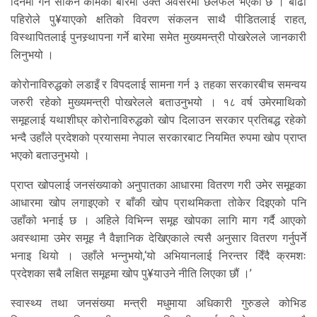
दिनमा गर्न सकिने कामका बारेमा उक्त अवसरमा छलफल भएको छ । बाढी
पहिरोले पु¥याएको क्षतिको विवरण संकलन साथै पीडितलाई राहत,
विस्थापितलाई पुनस्र्थापना गर्ने बारेमा समेत मुख्यमन्त्री पोखरेलले जानकारी
लिनुभयो ।
कोरोनाविरुद्धको लडाइँ र विपदलाई सामना गर्न ३ तहका सरकारबीच समन्वय
जरुरी रहेको मुख्यमन्त्री पोखरेलले बताउनुभयो । १८ वर्ष उमेरमाथिको
समूहलाई यथाशीघ्र कोरोनाविरुद्धको खोप दिलाउन सरकार प्रतिबद्ध रहेको
भन्दै उहाँले प्रदेशको प्रयासमा नेपाल सरकारबाट नियमित रुपमा खोप प्राप्त
भएको बताउनुभयो ।
प्राप्त खोपलाई जनसंख्याको अनुपातका आधारमा वितरण गरी उमेर समूहका
आधारमा खोप लगाइएको र बाँकी खोप प्राथमिकता तोकेर दिइएको पनि
उहाँको भनाई छ । अहिले विभिन्न समूह खोपका लागि माग गर्दै आएको
अवस्थामा उमेर समूह नै वैज्ञानिक देखिएकाले त्यसै अनुसार वितरण गर्नुपर्नेे
भनाइ थियो । उहाँले भन्नुभयो,‘यो अभियानलाई निरन्तर दिँदै क्रमशः
प्रदेशका सबै लक्षित समूहमा खोप पु¥याउने नीति लिएका छौं ।’
स्वास्थ्य तथा जनसंख्या मन्त्री मधुमाया अधिकारी गुरुङले कोभिड