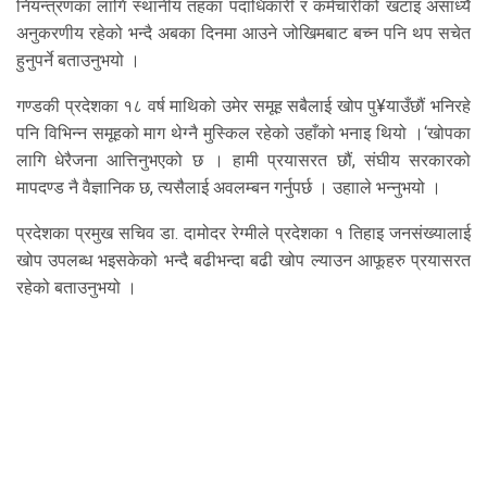
नियन्त्रणका लागि स्थानीय तहका पदाधिकारी र कर्मचारीको खटाइ असाध्यै
अनुकरणीय रहेको भन्दै अबका दिनमा आउने जोखिमबाट बच्न पनि थप सचेत
हुनुपर्ने बताउनुभयो ।
गण्डकी प्रदेशका १८ वर्ष माथिको उमेर समूह सबैलाई खोप पु¥याउँछौं भनिरहे
पनि विभिन्न समूहको माग थेग्नै मुस्किल रहेको उहाँको भनाइ थियो ।‘खोपका
लागि धेरैजना आत्तिनुभएको छ । हामी प्रयासरत छौं, संघीय सरकारको
मापदण्ड नै वैज्ञानिक छ, त्यसैलाई अवलम्बन गर्नुपर्छ । उहााले भन्नुभयो ।
प्रदेशका प्रमुख सचिव डा. दामोदर रेग्मीले प्रदेशका १ तिहाइ जनसंख्यालाई
खोप उपलब्ध भइसकेको भन्दै बढीभन्दा बढी खोप ल्याउन आफूहरु प्रयासरत
रहेको बताउनुभयो ।