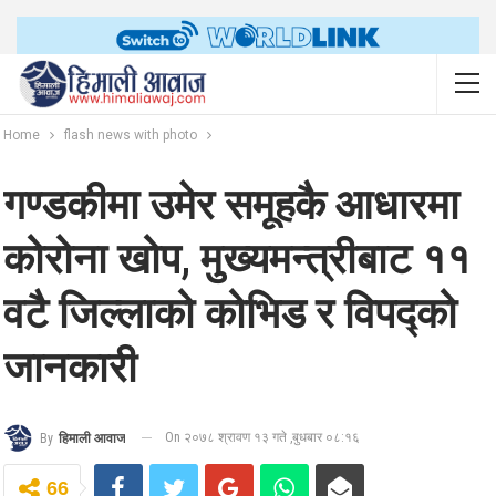
Home
flash news with photo
गण्डकीमा उमेर समूहकै आधारमा
कोरोना खोप, मुख्यमन्त्रीबाट ११
वटै जिल्लाको कोभिड र विपद्को
जानकारी
On २०७८ श्रावण १३ गते ,बुधबार ०८:१६
By
हिमाली आवाज
66