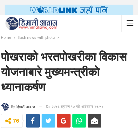
Home
flash news with photo
पोखराको भरतपोखरीका विकास
योजनाबारे मुख्यमन्त्रीको
ध्यानाकर्षण
On २०७८ श्रावण १७ गते ,आईतवार २१:५४
By
हिमाली आवाज
76