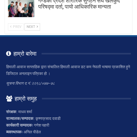
गण्डकी प्रदेश शारीरिक सुगठन संघ खेलकुद
परिषद्मा दर्ता, पायाे आधिकारिक मान्यता
PREV
NEXT
हाम्रो बारेमा
हिमाली आवाज साप्ताहिक द्वारा संचालित हिमाली आवाज डट कम नेपाली भाषामा प्रकाशित हुने
डिजिटल अनलाइन पत्रिका हो ।
सूचना विभाग द.नं.:२२९८/०७७–७८
हाम्रो समुह
संरक्षक:
माधव शर्मा
सञ्चालक/सम्पादक:
कृष्णप्रसाद दवाडी
कार्यकारी सम्पादकः
गणेश पहारी
ब्यवस्थापकः
अनिल पौडेल