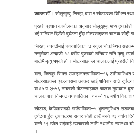
काठमाडौँ ।
सोलुखुम्बु, सिरहा, बारा र खोटाङका बिभिन्न स्थ
प्रहरी प्रधान कार्यालयका अनुसार सोलुखुम्बु, माप्य दु
भई शनिबार दिउँसो दुर्घटना हुँदा मोटरसाइकल चालक सोही गा
सिरहा, धनगढीमाई नगरपालिका–७ स्कुल चोकस्थित सडकमा
नखुलेका अन्दाजी १८ बर्षीय पुरुषको शनिबार राति मृत्यु 
बाटोमै मृत्यु भएको हो । मोटरसाइकल चालकलाई प्रहरीले न
बारा, जितपुर सिमरा उपमहानगरपालिका–१६ टागियास्थि
मोटरसाइकल एकआपसमा ठक्कर खाई शनिबार राति दुर्घटना हुँ
बा.६५ प २७५६ नम्बरको मोटरसाइकल चालक नुवाकोट बुङत
चालक बारा निजगढ नगरपालिका–९ बस्ने १६ बर्षीय विकाश शा
खोटाङ, केपिलासगढी गाउँपालिका–५ भुताप्सुस्थित सडक
दुर्घटना हुँदा ट्याक्टरमा सवार सोही ठाउँ बस्ने २३ वर्षी
बस्ने १९ उमेश राईलाई उपचारको लागि स्थानीय स्वास्थ्य च
।