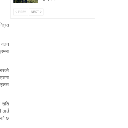
PREV
NEXT
त्रित
, वतन
्रममा
्बरको
हरुमा
साइकल
 राति
ी ठाउँ
एको छ