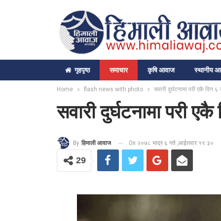
गृहपृष्‍ठ
समाचार
कृषि आवाज
स्थानीय 
Home
flash news with photo
सवारी दुर्घटनामा परी एकै दिन ६ ज
सवारी दुर्घटनामा परी एकै
On २०७८ भाद्र ६ गते ,आईतवार १९:३०
By
हिमाली आवाज
29