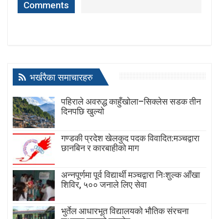
Comments
भर्खरैका समाचारहरु
पहिराले अवरुद्ध काहुँखोला–सिक्लेस सडक तीन
दिनपछि खुल्यो
गण्डकी प्रदेश खेलकुद पदक विवादित:मञ्चद्वारा
छानबिन र कारबाहीको माग
अन्नपूर्णमा पूर्व विद्यार्थी मञ्चद्वारा निःशुल्क आँखा
शिविर, ५०० जनाले लिए सेवा
भुर्तेल आधारभूत विद्यालयको भौतिक संरचना