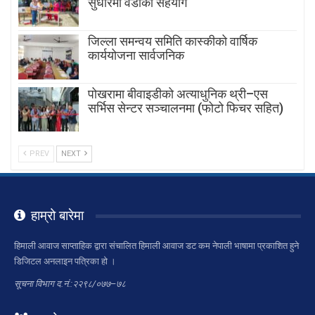
सुधारमा वडाको सहयोग
जिल्ला समन्वय समिति कास्कीको वार्षिक
कार्ययोजना सार्वजनिक
पोखरामा बीवाइडीको अत्याधुनिक थ्री–एस
सर्भिस सेन्टर सञ्चालनमा (फोटो फिचर सहित)
PREV
NEXT
हाम्रो बारेमा
हिमाली आवाज साप्ताहिक द्वारा संचालित हिमाली आवाज डट कम नेपाली भाषामा प्रकाशित हुने
डिजिटल अनलाइन पत्रिका हो ।
सूचना विभाग द.नं.:२२९८/०७७–७८