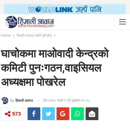
Home
flash news with photo
घाचोकमा माओवादी केन्द्रको
कमिटी पुनःगठन,वाइसियल
अध्यक्षमा पोखरेल
On २०७८ भाद्र ९ गते ,बुधबार २०:१०
By
हिमाली आवाज
573