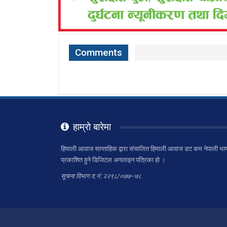
Comments
हाम्रो बारेमा
हिमाली आवाज साप्ताहिक द्वारा संचालित हिमाली आवाज डट कम नेपाली भाष
प्रकाशित हुने डिजिटल अनलाइन पत्रिका हो ।
सूचना विभाग द.नं.:२२९८/०७७–७८