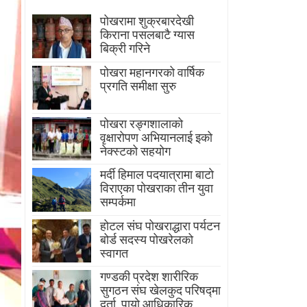
पोखरामा शुक्रबारदेखी
किराना पसलबाटै ग्यास
बिक्री गरिने
पोखरा महानगरको वार्षिक
प्रगति समीक्षा सुरु
पोखरा रङ्गशालाको
वृक्षारोपण अभियानलाई इको
नेक्स्टको सहयोग
मर्दी हिमाल पदयात्रामा बाटाे
विराएका पाेखराका तीन युवा
सम्पर्कमा
होटल संघ पोखराद्धारा पर्यटन
बोर्ड सदस्य पोखरेलको
स्वागत
गण्डकी प्रदेश शारीरिक
सुगठन संघ खेलकुद परिषद्मा
दर्ता, पायाे आधिकारिक