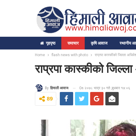
गृहपृष्‍ठ
समाचार
कृषि आवाज
स्थानीय 
Home
flash news with photo
राप्रपा कास्कीको जिल्ला अधिवेश
राप्रपा कास्कीको जिल्ला
On २०७८ भाद्र ३० गते ,बुधबार १७:०६
By
हिमाली आवाज
89