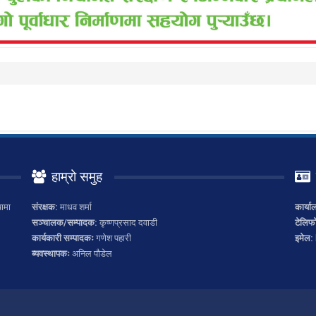
हाम्रो समुह
ामा
संरक्षक:
माधव शर्मा
कार्या
सञ्चालक/सम्पादक:
कृष्णप्रसाद दवाडी
टेलिफ
कार्यकारी सम्पादकः
गणेश पहारी
इमेल:
ब्यवस्थापकः
अनिल पौडेल