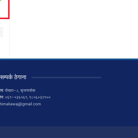
सम्पर्क ठेगाना
लय:
पोखरा–८, सृजनाचोक
ोन:
०६१–५३६५६१, ९८५६०३२१००
himaliawaj@gmail.com