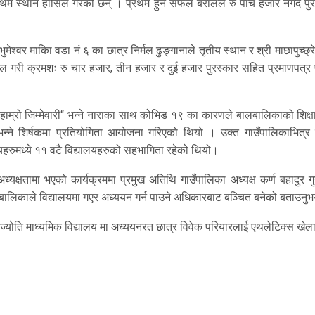
प्रथम स्थान हासिल गरेकी छन् । प्रथम हुन सफल बरालले रु पाँच हजार नगद पुर
ुमेश्वर माकिा वडा नं ६ का छात्र निर्मल ढुङ्गानाले तृतीय स्थान र श्री माछापुच्छ्रे
सिल गरी क्रमशः रु चार हजार, तीन हजार र दुई हजार पुरस्कार सहित प्रमाणपत्र प
हाम्रो जिम्मेवारी“ भन्ने नाराका साथ कोभिड १९ का कारणले बालबालिकाको शिक्ष
भन्ने शिर्षकमा प्रतियोगिता आयोजना गरिएको थियो । उक्त गाउँपालिकाभित्र 
यहरुमध्ये ११ वटै विद्यालयहरुको सहभागिता रहेको थियो।
अध्यक्षतामा भएको कार्यक्रममा प्रमुख अतिथि गाउँपालिका अध्यक्ष कर्ण बहादुर ग
बालिकाले विद्यालयमा गएर अध्ययन गर्न पाउने अधिकारबाट बञ्चित बनेको बताउनु
ञानज्योति माध्यमिक विद्यालय मा अध्ययनरत छात्र विवेक परियारलाई एथलेटिक्स खे