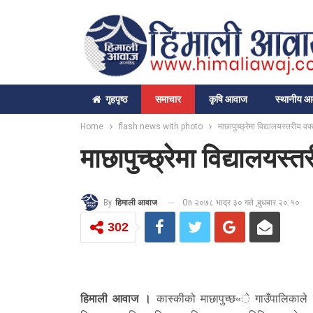
गृहपृष्‍ठ
समाचार
कृषि आवाज
स्थानीय 
Home
flash news with photo
माछापुच्छ्रेमा विद्यालयस्तरीय वक
माछापुच्छ्रेमा विद्यालयस्
On २०७८ भाद्र ३० गते ,बुधबार २०:१०
By
हिमाली आवाज
302
हिमाली आवाज ।
कास्कीको माछापुच्छ«े गाउँपालिकाले 