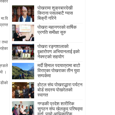
स्कार
पोखरामा शुक्रबारदेखी
किराना पसलबाटै ग्यास
बिक्री गरिने
 मा.वि
्राप्त
पोखरा महानगरको वार्षिक
प्रगति समीक्षा सुरु
ा तथा
पोखरा रङ्गशालाको
रहेका
वृक्षारोपण अभियानलाई इको
नेक्स्टको सहयोग
मर्दी हिमाल पदयात्रामा बाटाे
ुरुङले
विराएका पाेखराका तीन युवा
भयो ।
सम्पर्कमा
लाडीको
होटल संघ पोखराद्धारा पर्यटन
बोर्ड सदस्य पोखरेलको
स्वागत
गण्डकी प्रदेश शारीरिक
सुगठन संघ खेलकुद परिषद्मा
दर्ता, पायाे आधिकारिक