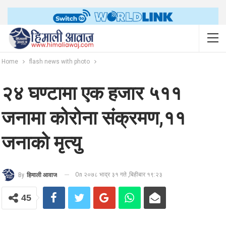
Home
flash news with photo
२४ घण्टामा एक हजार ५११
जनामा कोरोना संक्रमण,११
जनाको मृत्यु
On २०७८ भाद्र ३१ गते ,बिहीबार १९:२३
By
हिमाली आवाज
45