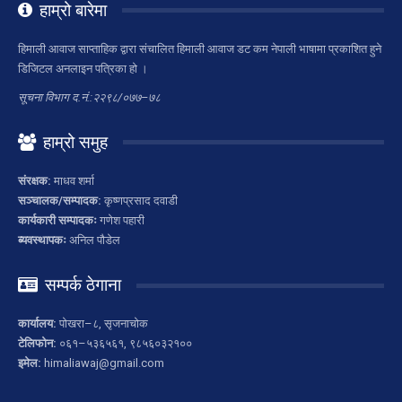
हाम्रो बारेमा
हिमाली आवाज साप्ताहिक द्वारा संचालित हिमाली आवाज डट कम नेपाली भाषामा प्रकाशित हुने
डिजिटल अनलाइन पत्रिका हो ।
सूचना विभाग द.नं.:२२९८/०७७–७८
हाम्रो समुह
संरक्षक:
माधव शर्मा
सञ्चालक/सम्पादक:
कृष्णप्रसाद दवाडी
कार्यकारी सम्पादकः
गणेश पहारी
ब्यवस्थापकः
अनिल पौडेल
सम्पर्क ठेगाना
कार्यालय:
पोखरा–८, सृजनाचोक
टेलिफोन:
०६१–५३६५६१, ९८५६०३२१००
इमेल:
himaliawaj@gmail.com