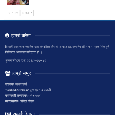
PREV
NEXT
हाम्रो बारेमा
हिमाली आवाज साप्ताहिक द्वारा संचालित हिमाली आवाज डट कम नेपाली भाषामा प्रकाशित हुने
डिजिटल अनलाइन पत्रिका हो ।
सूचना विभाग द.नं.:२२९८/०७७–७८
हाम्रो समुह
संरक्षक:
माधव शर्मा
सञ्चालक/सम्पादक:
कृष्णप्रसाद दवाडी
कार्यकारी सम्पादकः
गणेश पहारी
ब्यवस्थापकः
अनिल पौडेल
सम्पर्क ठेगाना