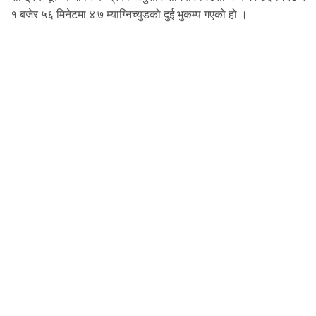
१ बजेर ५६ मिनेटमा ४.७ म्याग्निच्युडको दुई भुकम्प गएको हो ।