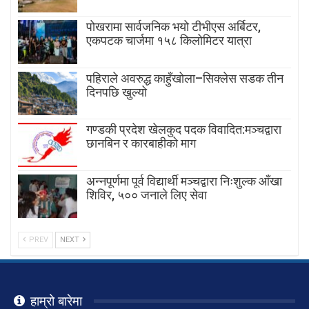
पोखरामा सार्वजनिक भयो टीभीएस अर्बिटर,
एकपटक चार्जमा १५८ किलोमिटर यात्रा
पहिराले अवरुद्ध काहुँखोला–सिक्लेस सडक तीन
दिनपछि खुल्यो
गण्डकी प्रदेश खेलकुद पदक विवादित:मञ्चद्वारा
छानबिन र कारबाहीको माग
अन्नपूर्णमा पूर्व विद्यार्थी मञ्चद्वारा निःशुल्क आँखा
शिविर, ५०० जनाले लिए सेवा
PREV
NEXT
हाम्रो बारेमा