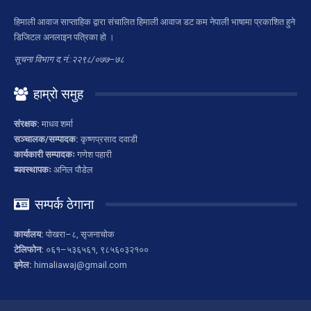
हिमाली आवाज साप्ताहिक द्वारा संचालित हिमाली आवाज डट कम नेपाली भाषामा प्रकाशित हुने
डिजिटल अनलाइन पत्रिका हो ।
सूचना विभाग द.नं.:२२९८/०७७–७८
हाम्रो समुह
संरक्षक:
माधव शर्मा
सञ्चालक/सम्पादक:
कृष्णप्रसाद दवाडी
कार्यकारी सम्पादकः
गणेश पहारी
ब्यवस्थापकः
अनिल पौडेल
सम्पर्क ठेगाना
कार्यालय:
पोखरा–८, सृजनाचोक
टेलिफोन:
०६१–५३६५६१, ९८५६०३२१००
इमेल:
himaliawaj@gmail.com