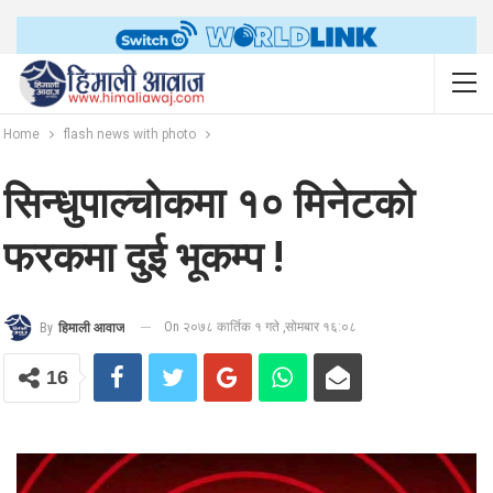
Home
flash news with photo
सिन्धुपाल्चोकमा १० मिनेटको
फरकमा दुई भूकम्प !
On २०७८ कार्तिक १ गते ,सोमबार १६:०८
By
हिमाली आवाज
16