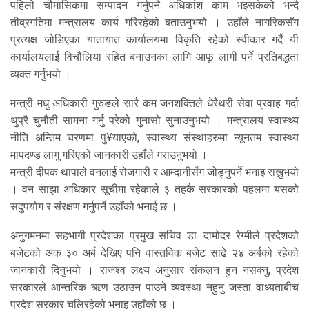
पहिलो चौमासिकमा सम्पादन गर्नुपर्ने अधिकांश काम भइसकेको भन्दै
तीब्रगतिमा मन्त्रालय कार्य गरिरहेको बताउनुभयो । उहाँले नागरिकसँग
प्रत्यक्ष जोडिएका यातायात कार्यालयमा विकृति रहेको स्वीकार गर्दै यी
कार्यालयलाई विचौलिया रहित बनाउनका लागि आफू लागी पर्ने प्रतिबद्धता
व्यक्त गर्नुभयो ।
मन्त्री मधु अधिकारी गुरुङले सारै कम जनशक्तिले धेरैथरी सेवा प्रवाह गर्दा
थुप्रै चुनौती सामना गर्नु परेको गुनासो सुनाउनुभयो । मन्त्रालय स्वास्थ्य
नीति अन्तिम चरणमा पु¥याएको, स्वास्थ्य संस्थाहरुमा न्यूनतम स्वास्थ्य
मापदण्ड लागु गरिएको जानकारी उहाँले गराउनुभयो ।
मन्त्री दीपक थापाले वनलाई रोजगारी र आम्दानीसँग जोड्नुपर्ने भनाइ राख्नुभयो
। वन साझा अधिकार सूचीमा रहेकाले ३ तहकै सरकारको पहलमा यसको
सदुपयोग र संरक्षण गर्नुपर्ने उहाँको भनाई छ ।
अनुगमनमा सहभागी प्रदेशका प्रमुख सचिव डा. दामोदर रेग्मीले प्रदेशको
बजेटको अंक ३० अर्ब देखिए पनि वास्तविक बजेट साढे २४ अर्बको रहेको
जानकारी दिनुभयो । राजश्व लक्ष्य अनुसार संकलन हुन नसक्नु, प्रदेश
सरकारले आन्तरिक ऋण उठाउन पाउने व्यवस्था नहुनु जस्ता वाध्यताबीच
प्रदेश सरकार चलिरहेको भनाइ उहाँको छ ।