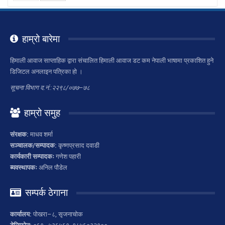
हाम्रो बारेमा
हिमाली आवाज साप्ताहिक द्वारा संचालित हिमाली आवाज डट कम नेपाली भाषामा प्रकाशित हुने
डिजिटल अनलाइन पत्रिका हो ।
सूचना विभाग द.नं.:२२९८/०७७–७८
हाम्रो समुह
संरक्षक:
माधव शर्मा
सञ्चालक/सम्पादक:
कृष्णप्रसाद दवाडी
कार्यकारी सम्पादकः
गणेश पहारी
ब्यवस्थापकः
अनिल पौडेल
सम्पर्क ठेगाना
कार्यालय:
पोखरा–८, सृजनाचोक