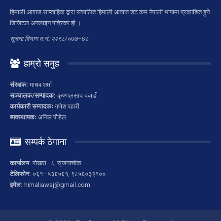
हिमाली आवाज साप्ताहिक द्वारा संचालित हिमाली आवाज डट कम नेपाली भाषामा प्रकाशित हुने
डिजिटल अनलाइन पत्रिका हो ।
सूचना विभाग द.नं.:२२९८/०७७–७८
हाम्रो समुह
संरक्षक:
माधव शर्मा
सञ्चालक/सम्पादक:
कृष्णप्रसाद दवाडी
कार्यकारी सम्पादकः
गणेश पहारी
ब्यवस्थापकः
अनिल पौडेल
सम्पर्क ठेगाना
कार्यालय:
पोखरा–८, सृजनाचोक
टेलिफोन:
०६१–५३६५६१, ९८५६०३२१००
इमेल:
himaliawaj@gmail.com