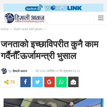
Home
flash news with photo
जनताको इच्छाविपरीत कुनै काम
गर्दैनौँ:ऊर्जामन्त्री भुसाल
On २०७८ कार्तिक १२ गते ,शुक्रबार २२:१०
By
हिमाली आवाज
73