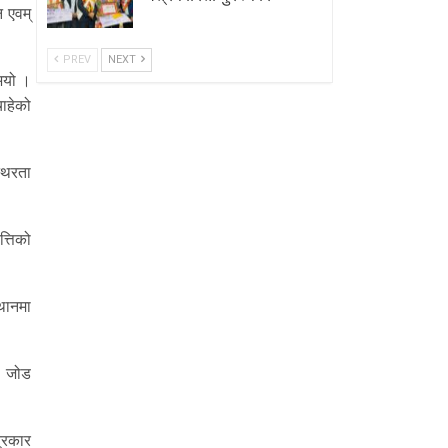
 एवम्
PREV
NEXT
ुभयो ।
ाहेको
थिरता
त्तिको
्थानमा
मा जोड
त्रकार