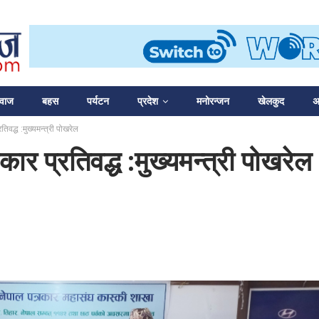
आवाज
बहस
पर्यटन
प्रदेश
मनोरन्जन
खेलकुद
अन
तिवद्ध :मुख्यमन्त्री पोखरेल
रकार प्रतिवद्ध :मुख्यमन्त्री पोखरेल