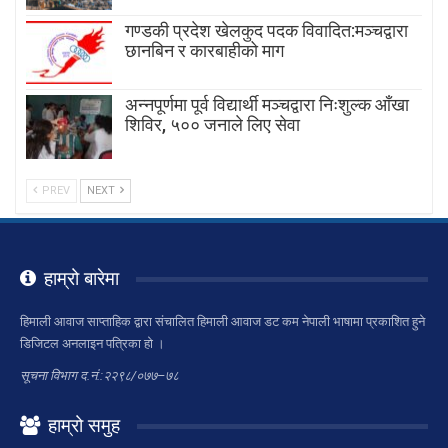
गण्डकी प्रदेश खेलकुद पदक विवादित:मञ्चद्वारा
छानबिन र कारबाहीको माग
अन्नपूर्णमा पूर्व विद्यार्थी मञ्चद्वारा निःशुल्क आँखा
शिविर, ५०० जनाले लिए सेवा
PREV
NEXT
हाम्रो बारेमा
हिमाली आवाज साप्ताहिक द्वारा संचालित हिमाली आवाज डट कम नेपाली भाषामा प्रकाशित हुने
डिजिटल अनलाइन पत्रिका हो ।
सूचना विभाग द.नं.:२२९८/०७७–७८
हाम्रो समुह