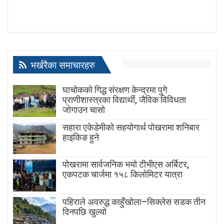
भर्खरैका समाचारहरु
घाचोकको गिद्ध संरक्षण केन्द्रमा पुगे
प्राणीशास्त्रका विद्यार्थी, जैविक विविधता
जोगाउन चासो
सहारा एकेडेमीको सहयोगार्थ पोखरामा शनिबार
हाइकिङ हुने
पोखरामा सार्वजनिक भयो टीभीएस अर्बिटर,
एकपटक चार्जमा १५८ किलोमिटर यात्रा
पहिराले अवरुद्ध काहुँखोला–सिक्लेस सडक तीन
दिनपछि खुल्यो