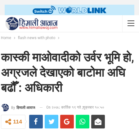
Home
flash news with photo
कास्की माओवादीको उर्वर भूमि हो,
अग्रजले देखाएको बाटोमा अघि
बढौँ : अधिकारी
On २०७८ कार्तिक १९ गते ,शुक्रबार १०:५०
By
हिमाली आवाज
114