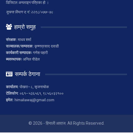
डिजिटल अनलाइन पत्रिका हो ।
सूचना विभाग द.नं.:२२९८/०७७–७८
हाम्रो समुह
संरक्षक:
माधव शर्मा
सञ्चालक/सम्पादक:
कृष्णप्रसाद दवाडी
कार्यकारी सम्पादकः
गणेश पहारी
ब्यवस्थापकः
अनिल पौडेल
सम्पर्क ठेगाना
कार्यालय:
पोखरा–८, सृजनाचोक
टेलिफोन:
०६१–५३६५६१, ९८५६०३२१००
इमेल:
himaliawaj@gmail.com
© 2026 - हिमाली आवाज. All Rights Reserved.