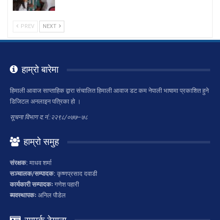
PREV
NEXT
हाम्रो बारेमा
हिमाली आवाज साप्ताहिक द्वारा संचालित हिमाली आवाज डट कम नेपाली भाषामा प्रकाशित हुने
डिजिटल अनलाइन पत्रिका हो ।
सूचना विभाग द.नं.:२२९८/०७७–७८
हाम्रो समुह
संरक्षक:
माधव शर्मा
सञ्चालक/सम्पादक:
कृष्णप्रसाद दवाडी
कार्यकारी सम्पादकः
गणेश पहारी
ब्यवस्थापकः
अनिल पौडेल