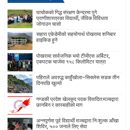
घाचोकको गिद्ध संरक्षण केन्द्रमा पुगे
प्राणीशास्त्रका विद्यार्थी, जैविक विविधता
जोगाउन चासो
सहारा एकेडेमीको सहयोगार्थ पोखरामा शनिबार
हाइकिङ हुने
पोखरामा सार्वजनिक भयो टीभीएस अर्बिटर,
एकपटक चार्जमा १५८ किलोमिटर यात्रा
पहिराले अवरुद्ध काहुँखोला–सिक्लेस सडक तीन
दिनपछि खुल्यो
गण्डकी प्रदेश खेलकुद पदक विवादित:मञ्चद्वारा
छानबिन र कारबाहीको माग
अन्नपूर्णमा पूर्व विद्यार्थी मञ्चद्वारा निःशुल्क आँखा
शिविर, ५०० जनाले लिए सेवा