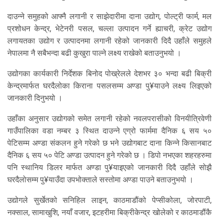
दाउन्ने समुहको आफ्नै लगानी र साझेदारीमा दाना उद्योग, पोल्ट्री फार्म, मल
प्रशोधन केन्द्र, भेटेनरी पसल, चल्ला उत्पादन गर्ने ह्याचरी, क्रेट उद्योग
लगायतका उद्योग र उत्पादनमा लगानी रहेको जानकारी दिदै उहाँले समुहले
नेपालमा नै सबैभन्दा बढी कुखुरा पाल्ने लक्ष्य राखेको बताउनुभयो ।
उद्योगका कार्यकारी निर्देशक बिनोद पोख्रेलले देशभर ३० भन्दा बढी बिक्री
केन्द्रमार्फत घरदैलोका किराना पसलसम्म अण्डा पु¥याउने लक्ष्य लिइएको
जानकारी दिनुभयो ।
उहाँका अनुसार उद्योगको समेत लगानी रहेको नवलपरासीको विनयीत्रिवेणी
गाउँपालिका वडा नम्बर ३ स्थित दाउन्ने एग्रो फार्ममा दैनिक ६ सय ५०
पेटिसम्म अण्डा संकलन हुने गरेको छ भने उद्योगबाट दाना किन्ने किसानबाट
दैनिक ६ सय ५० पेटि अण्डा उत्पादन हुने गरेको छ । डिपो नभएका शहरहरुमा
पनि स्थानिय डिलर मार्फत अण्डा पु¥याइएको जानकारी दिदै उहाँले सोझै
घरदैलोसम्म पु¥याउँदा उपभोक्ताले सस्तोमा अण्डा पाउने बताउनुभयो ।
उद्योगले सुर्खेतको सनिहिल लाइन, काठमाडौंको पेप्सीकोला, जोरपाटी,
नक्साल, सामाखुशि, नयाँ वजार, इटहरीमा बिक्रीकेन्द्र खोलेको र काठमाडौंकै