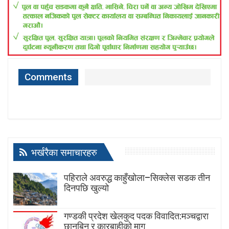
Comments
भर्खरैका समाचारहरु
पहिराले अवरुद्ध काहुँखोला–सिक्लेस सडक तीन
दिनपछि खुल्यो
गण्डकी प्रदेश खेलकुद पदक विवादित:मञ्चद्वारा
छानबिन र कारबाहीको माग