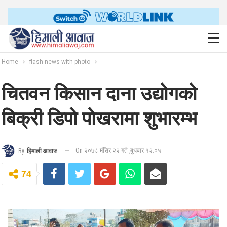
Home
flash news with photo
चितवन किसान दाना उद्योगको
बिक्री डिपो पोखरामा शुभारम्भ
On २०७८ मंसिर २२ गते ,बुधबार १२:०५
By
हिमाली आवाज
74