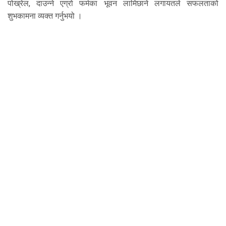
पोख्रेल, दाउन्ने एग्रो फर्मका भूवन लामिछाने लगायतले सफलताको
शुभकामना व्यक्त गर्नुभयो ।