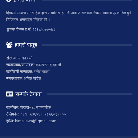
हिमाली आवाज साप्ताहिक द्वारा संचालित हिमाली आवाज डट कम नेपाली भाषामा प्रकाशित हुने
डिजिटल अनलाइन पत्रिका हो ।
सूचना विभाग द.नं.:२२९८/०७७–७८
हाम्रो समुह
संरक्षक:
माधव शर्मा
सञ्चालक/सम्पादक:
कृष्णप्रसाद दवाडी
कार्यकारी सम्पादकः
गणेश पहारी
ब्यवस्थापकः
अनिल पौडेल
सम्पर्क ठेगाना
कार्यालय:
पोखरा–८, सृजनाचोक
टेलिफोन:
०६१–५३६५६१, ९८५६०३२१००
इमेल:
himaliawaj@gmail.com