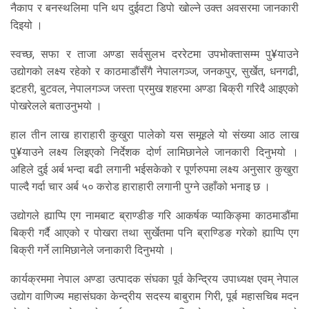
नैकाप र बनस्थलिमा पनि थप दुईवटा डिपो खोल्ने उक्त अवसरमा जानकारी
दिइयो ।
स्वच्छ, सफा र ताजा अण्डा सर्वसुलभ दररेटमा उपभोक्तासम्म पु¥याउने
उद्योगको लक्ष्य रहेको र काठमाडौंसँगै नेपालगञ्ज, जनकपुर, सुर्खेत, धनगढी,
इटहरी, बुटवल, नेपालगञ्ज जस्ता प्रमुख शहरमा अण्डा बिक्री गरिदै आइएको
पोखरेलले बताउनुभयो ।
हाल तीन लाख हाराहारी कुखुरा पालेको यस समूहले यो संख्या आठ लाख
पु¥याउने लक्ष्य लिइएको निर्देशक दोर्ण लामिछानेले जानकारी दिनुभयो ।
अहिले दुई अर्ब भन्दा बढी लगानी भईसकेको र पूर्णरुपमा लक्ष्य अनुसार कुखुरा
पाल्दै गर्दा चार अर्ब ५० करोड हाराहारी लगानी पुग्ने उहाँको भनाइ छ ।
उद्योगले ह्याप्पि एग नामबाट ब्राण्डीङ गरि आकर्षक प्याकिङ्मा काठमाडौंमा
बिक्री गर्दै आएको र पोखरा तथा सुर्खेतमा पनि ब्राण्डिङ गरेको ह्याप्पि एग
बिक्री गर्ने लामिछानेले जनाकारी दिनुभयो ।
कार्यक्रममा नेपाल अण्डा उत्पादक संघका पूर्व केन्द्रिय उपाध्यक्ष एवम् नेपाल
उद्योग वाणिज्य महासंघका केन्द्रीय सदस्य बाबुराम गिरी, पूर्ब महासचिब मदन