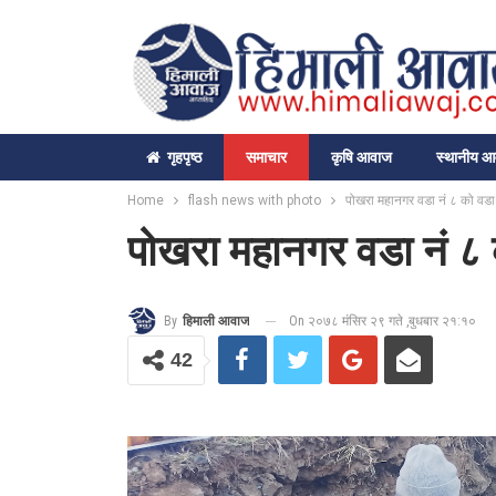
गृहपृष्‍ठ
समाचार
कृषि आवाज
स्थानीय 
Home
flash news with photo
पोखरा महानगर वडा नं ८ को वडा
पोखरा महानगर वडा नं ८ 
On २०७८ मंसिर २९ गते ,बुधबार २१:१०
By
हिमाली आवाज
42