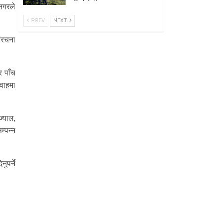
ानगरले
PREV
NEXT
संरचना
र पाँच
रवाहमा
ज्याल,
्पन्न
ुपर्ने