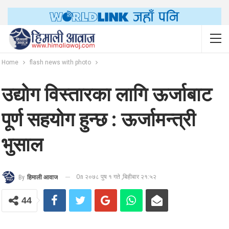
Home
flash news with photo
उद्योग विस्तारका लागि ऊर्जाबाट
पूर्ण सहयोग हुन्छ : ऊर्जामन्त्री
भुसाल
On २०७८ पुष १ गते ,बिहीबार २१:५२
By
हिमाली आवाज
44