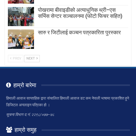
पोखरामा बीवाइडीको अत्याधुनिक थ्री–एस
सर्भिस सेन्टर सञ्चालनमा (फोटो फिचर सहित)
सारु र जिटीलाई कञ्चन पत्रकारिता पुरस्कार
PREV
NEXT
हाम्रो बारेमा
हिमाली आवाज साप्ताहिक द्वारा संचालित हिमाली आवाज डट कम नेपाली भाषामा प्रकाशित हुने
डिजिटल अनलाइन पत्रिका हो ।
सूचना विभाग द.नं.:२२९८/०७७–७८
हाम्रो समुह