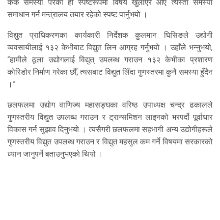
केके समस्या परेको हो स्पष्टरूपमा विषय खुलाएर आए त्यस्ता समस्या
समाधान गर्न मन्त्रालय तयार रहेको स्पष्ट पार्नुभयो ।
विद्युत प्राधिकरणका कार्यकारी निर्देशक कुलमान घिसिङले उद्योगी
व्यवसायीलाई १३२ केभीबाट विद्युत लिन आग्रह गर्नुभयो । उहाँले भन्नुभयो,
“हामीले ठूला उद्योगलाई विद्युत् उपलब्ध गराउन १३२ केभीका प्रशारण
कोरिडोर निर्माण गरेका छौँ, त्यसबाट विद्युत लिँदा गुणस्तरमा कुनै समस्या हुँदैन
।”
छलफलमा उद्योग वाणिज्य महासङ्घका वरिष्ठ उपाध्यक्ष चन्द्र ढकालले
गुणस्तरीय विद्युत उपलब्ध गराउन र ट्रान्समिशन लाइनको भरपर्दो पूर्वाधार
विकास गर्न सुझाव दिनुभयो । त्यसैगरी छलफलमा सहभागी अन्य उद्योगीहरूले
गुणस्तरीय विद्युत उपलब्ध गराउन र विद्युत महसुल कम गर्ने विषयमा सरकारको
ध्यान जानुपर्ने बताउनुभएको थियो ।