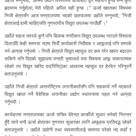
उहाँले भन्नुभयो, “आफ्ना उद्योग विस्तारमा ऊर्जाबाट पूर्ण सहयोग हुन्छ भन्ने कुरा
हृदयगम गर्नुहोला, मेरो पहिलो अपिल यही हुन्छ ।” ऊर्जा खपतका विषयमा
निजी क्षेत्रसँग आज मन्त्रालयमा भएको छलफलमा उहाँले भन्नुभयो, “निजी
क्षेत्रलाई हामी चाहिएजति गुणस्तरीय विद्युत उपलब्ध गरउँछौँ ।”
उहाँले सहज तवरले कुनै पनि बिलम्ब नगरीकन विद्युत् उपलब्ध गराउने विश्वास
दिलाउँदै केही समस्या भएमा सिधैँ कार्यकारी निर्देशक र आफूलाई पनि सम्पर्क
गर्न आग्रह गर्नुभयो । निजी क्षेत्रले विद्युत् महसुल दर कम गरेर खपत बढाउन
सकिने भनि दिएको सुझावमा मन्त्री भुसालले यस विषयमा आफू सकारात्मक
रहेको तर विद्युत खरिद दर(पिपिए)का आधारमा महसुल दर हेरफेर गरिनुपर्ने
बताउनुभयो ।
उहाँले निजी क्षेत्रले अन्तर्राष्ट्रिय लगानीकर्तासँग पनि सहकार्य गर्ने भएकाले
विद्युत खपत गर्ने वैदेसिक लगानीका उद्योग स्थापनामा पहल गर्न आग्रह
गर्नुभयो ।
कार्यक्रमा मन्त्रालयका ऊर्जा सचिव देवेन्द्र कार्कीले सुधार भनेको निरन्तर
हुँदै जाने भन्दै ऊर्जा क्षेत्रका गुणस्तर सुधारका लागि आफूहरू प्रतिवद्ध रहेको
बताउनुभयो । उहाँले उद्योगी तथा व्यवसायीलाई समस्या परेको भए कहाँ र