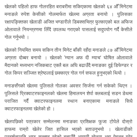
खेलको पहिलो हाफ गोलरहित बराबरीमा सकिएकामा खेलको ६४ औँ मिनेटमा
मनाङले रुपेश केसीको गोलमार्फत खेलमा अग्रता बनायो । पुलिसका
रक्षापङ्क्तिका खेलाडी अजित भण्डारीले डिबक्सभित्र फुत्काएको बल अफिज
ओलावाले नियन्त्रणमा लिँदै उपलव्ध गराएको पासलाई सदुपयोग गर्दै केसीले
गोल गर्नुभयो ।
खेलको नियमित समय सकिन तीन मिनेट बाँकी रहँदा मनाङले ८७ औँ मिनेटमा
अग्रता दोब्बर बनायो । खेलको ‘म्यान अफ दी म्याच’ घोषित ओलावाले
मैदानको मध्यभाग नजिकबाट एक्लै बल अघि बढाउँदै मनाङका दुई डिफेण्डर र
गोल किपर सञ्जित श्रेष्ठलाई छक्काएर गोल गर्न सफल हुनुभएको थियो ।
मनाङसँगको खेलमा पुलिसले गोलका अवसर सिर्जना गर्न सकेको थिएन ।
पुलिसले प्रिक्वाटरफाइनलको खेलमा हिमालयन शेर्पा क्लबलाई सडन डेथमा
पराजित गर्दै क्वाटरफाइनलमा स्थान बनाएकामा मनाङले सिधै
क्वाटरफाइनलमा खेलेको हो ।
खेलपछिको पत्रकार सम्मेलनमा मनाङका प्रशिक्षक फुजा टोपेले दोस्रो
हाफमा राम्रो खेलेर जित हासिल भएको बताउनुभयो । खेलाडीको
प्रदर्शनप्रति आफू सन्तुष्ट रहेको बताउँदै आगामी खेलमा अझ मेहनत गरेर