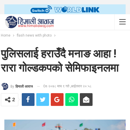
Home
flash news with photo
पुलिसलाई हराउँदै मनाङ आहा !
रारा गोल्डकपको सेमिफाइनलमा
On २०७८ माघ ९ गते ,आईतवार २०:५८
By
हिमाली आवाज
2