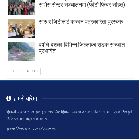
सर्भिस सेन्टर सञ्चालनमा (फोटो फिचर सहित)
सारु र जिटीलाई कञ्चन पत्रकारिता पुरस्कार
वर्षाले देशका विभिन्न जिल्लाका सडक सञ्जाल
प्रभावित
PREV
NEXT
हाम्रो बारेमा
हिमाली आवाज साप्ताहिक द्वारा संचालित हिमाली आवाज डट कम नेपाली भाषामा प्रकाशित हुने
डिजिटल अनलाइन पत्रिका हो ।
सूचना विभाग द.नं.:२२९८/०७७–७८