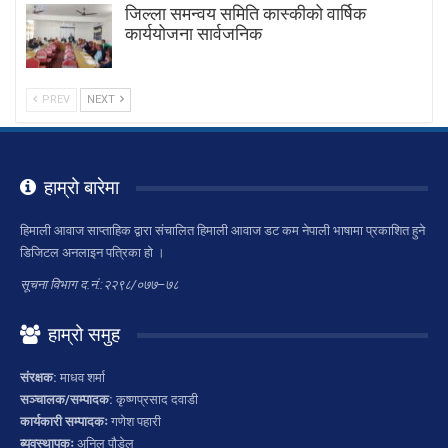
जिल्ला समन्वय समिति कास्कीको वार्षिक
कार्ययोजना सार्वजनिक
PREV
NEXT
हाम्रो बारेमा
हिमाली आवाज साप्ताहिक द्वारा संचालित हिमाली आवाज डट कम नेपाली भाषामा प्रकाशित हुने
डिजिटल अनलाइन पत्रिका हो ।
सूचना विभाग द.नं.:२२९८/०७७–७८
हाम्रो समुह
संरक्षक:
माधव शर्मा
सञ्चालक/सम्पादक:
कृष्णप्रसाद दवाडी
कार्यकारी सम्पादकः
गणेश पहारी
ब्यवस्थापकः
अनिल पौडेल