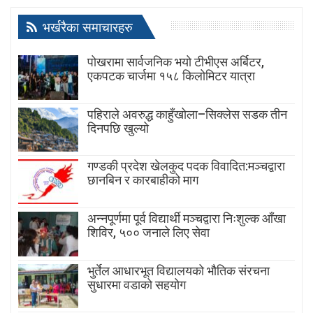
भर्खरैका समाचारहरु
पोखरामा सार्वजनिक भयो टीभीएस अर्बिटर,
एकपटक चार्जमा १५८ किलोमिटर यात्रा
पहिराले अवरुद्ध काहुँखोला–सिक्लेस सडक तीन
दिनपछि खुल्यो
गण्डकी प्रदेश खेलकुद पदक विवादित:मञ्चद्वारा
छानबिन र कारबाहीको माग
अन्नपूर्णमा पूर्व विद्यार्थी मञ्चद्वारा निःशुल्क आँखा
शिविर, ५०० जनाले लिए सेवा
भुर्तेल आधारभूत विद्यालयको भौतिक संरचना
सुधारमा वडाको सहयोग