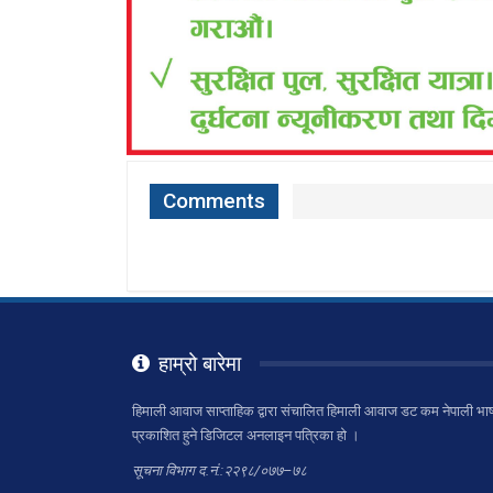
Comments
हाम्रो बारेमा
हिमाली आवाज साप्ताहिक द्वारा संचालित हिमाली आवाज डट कम नेपाली भाष
प्रकाशित हुने डिजिटल अनलाइन पत्रिका हो ।
सूचना विभाग द.नं.:२२९८/०७७–७८