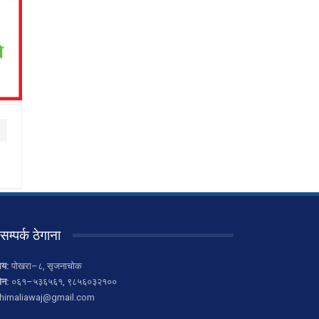
सम्पर्क ठेगाना
लय:
पोखरा–८, सृजनाचोक
ोन:
०६१–५३६५६१, ९८५६०३२१००
himaliawaj@gmail.com