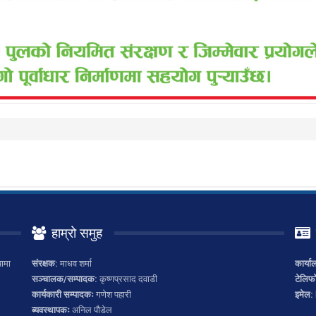
हाम्रो समुह
ामा
संरक्षक:
माधव शर्मा
कार्या
सञ्चालक/सम्पादक:
कृष्णप्रसाद दवाडी
टेलिफ
कार्यकारी सम्पादकः
गणेश पहारी
इमेल:
ब्यवस्थापकः
अनिल पौडेल