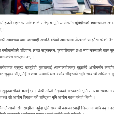
सीहरुले महानगर पालिकाले राष्ट्रिय भूमि आयोगसँग भूमिहीनको व्यवस्थापन लग
न् ।
्बन्धी आवश्यक काम कारवाही अगाडि बढेको अवस्थामा पोखराले सम्झौता गरेको छैन
थित बसोबासीको पहिचान, लगत सङ्कलन, प्रमाणीकरण तथा नाप नक्साको काम सुरु 
यानाकर्षण गराएका छन् ।
ाहक प्रमुख मञ्जुदेवी गुरुङलाई ध्यानाकर्षणपत्र बुझाउँदै आयोगसँग सम्झौता
र सुकुम्वासी,भूमिहीन तथा अव्यवस्थित बसोबासीहरुको भूमि सम्बन्धी अधिकार कु
ो सुकुम्वासीको भनाई छ । केपी ओली नेतृत्वको सरकारले भूमि समस्या समाधान
कारले सो आयोग विगठन गरी राष्ट्रिय भूमि आयोग गठन गरेको थियो ।
विकले आयोगसँग सम्झौता नहुँदा भूमि सम्बन्धी कामकारबाही जिल्लामा अघि बढ्न 