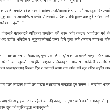
 जानकारी आयोगबाट प्राप्त भएको उहाँले दावी गर्नुभयो ।
काम कारवाही अगाडि बढेका छन् । कतिपय पालिकामा केही समयमै लालपूर्जा वितरणक
सुकुम्वासी र अव्यवस्थित बसोबासीहरुको अधिकारमाथि कुठराघात हुँदै त छैन भन्ने 
्न माग गर्दछौँ ।”
र पौडेलले महानगरले अविलम्व सम्झौता गरी काम अघि नबढाए आन्दोलन गर्ने चे
्दै उहाँले भूमिहीन र सुकुम्वासीलाई जग्गा दिने कुरा संविधानमानै व्यवस्था गर
ो चरणमा देशका ९१ पालिकालाई पुस २४ गते सम्झौताका आयोगले पत्र मार्फत काठ
ा गरेको बताउनुभयो ।सम्झौता भएका पालिकाहरुमा माघ १८ गतेदेखी यसअघि छ
भएकाहरुलाई निस्सा दिने र तत्कालै जग्गा नाप जाँच गर्ने सुरु गरिने उहाँले ज
 लागि पत्र काटेका थियौँ तर पोखरा नआएकाले सम्झौता हुन सकेन । सम्झौता भएका
्याप्रति आफूहरु गम्भीर रहेको बताउँदै कानून अनुसार अघि बढ्ने बताउनुभयो । 
 सुरु गर्ने प्रतिवद्धता जनाउनुभयो ।