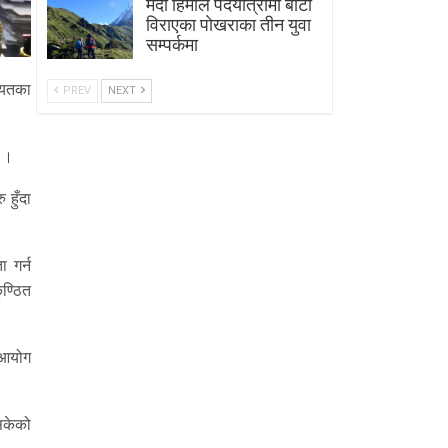
मर्दी हिमाल पदयात्रामा बाटाे
विराएका पाेखराका तीन युवा
सम्पर्कमा
ायतका
PREV
NEXT
 ।
हुँदा
 गर्न
ण्ठित
 आयोग
नसकेको