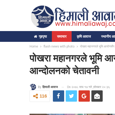
गृहपृष्‍ठ
समाचार
कृषि आवाज
स्थानीय 
Home
flash news with photo
पोखरा महानगरले भूमि आयोगसँग सम
पोखरा महानगरले भूमि आयोग
आन्दोलनको चेतावनी
On २०७८ माघ १७ गते ,सोमबार २०:३६
By
हिमाली आवाज
116