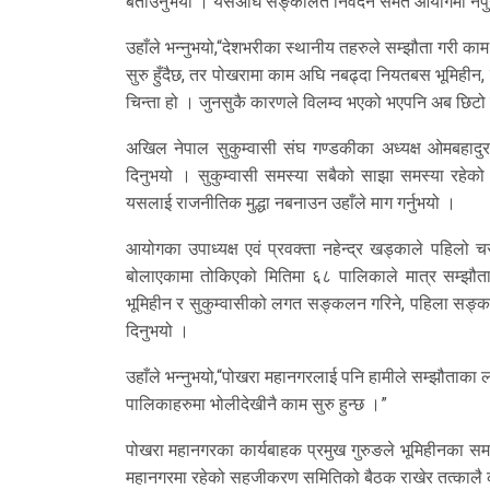
बताउनुभयो । यसअघि सङ्कलित निवेदन समेत आयोगमा नपुगेको
उहाँले भन्नुभयो,“देशभरीका स्थानीय तहरुले सम्झौता गरी 
सुरु हुँदैछ, तर पोखरामा काम अघि नबढ्दा नियतबस भूमिहीन, 
चिन्ता हो । जुनसुकै कारणले विलम्व भएको भएपनि अब छिटो गर
अखिल नेपाल सुकुम्वासी संघ गण्डकीका अध्यक्ष ओमबहादु
दिनुभयो । सुकुम्वासी समस्या सबैको साझा समस्या रहेको भन
यसलाई राजनीतिक मुद्धा नबनाउन उहाँले माग गर्नुभयो ।
आयोगका उपाध्यक्ष एवं प्रवक्ता नहेन्द्र खड्काले पहिल
बोलाएकामा तोकिएको मितिमा ६८ पालिकाले मात्र सम्झौत
भूमिहीन र सुकुम्वासीको लगत सङ्कलन गरिने, पहिला सङ्कलन 
दिनुभयो ।
उहाँले भन्नुभयो,“पोखरा महानगरलाई पनि हामीले सम्झौताका
पालिकाहरुमा भोलीदेखीनै काम सुरु हुन्छ ।”
पोखरा महानगरका कार्यबाहक प्रमुख गुरुङले भूमिहीनका समस
महानगरमा रहेको सहजीकरण समितिको बैठक राखेर तत्कालै काम