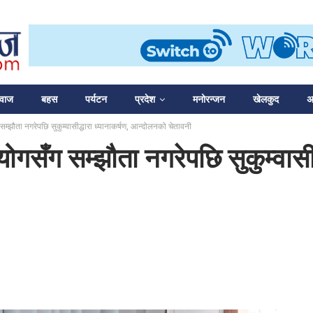
आवाज
बहस
पर्यटन
प्रदेश
मनोरन्जन
खेलकुद
अन
्झौता नगरेपछि सुकुम्वासीद्धारा ध्यानाकर्षण, आन्दोलनको चेतावनी
सँग सम्झौता नगरेपछि सुकुम्वासीद्