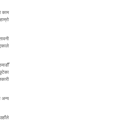
ो काम
हाम्रो
तावनी
िएकाले
माडौँ
ुटेका
ानकारी
 अन्य
उहाँले