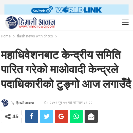
Home
flash news with photo
महाधिवेशनबाट केन्द्रीय समिति
पारित गरेको माओवादी केन्द्रले
पदाधिकारीको टुङ्गो आज लगाउँदै
On २०७८ पुष १९ गते ,सोमबार ०८:२२
By
हिमाली आवाज
45