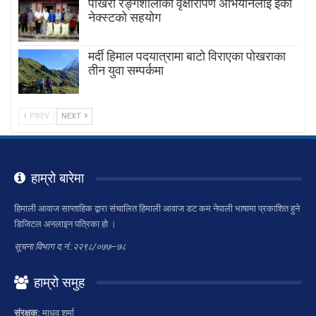
पोखरा रङ्गशालाको वृक्षारोपण अभियानलाई इको
नेक्स्टको सहयोग
मर्दी हिमाल पदयात्रामा बाटाे विराएका पाेखराका
तीन युवा सम्पर्कमा
PREV
NEXT
हाम्रो बारेमा
हिमाली आवाज साप्ताहिक द्वारा संचालित हिमाली आवाज डट कम नेपाली भाषामा प्रकाशित हुने
डिजिटल अनलाइन पत्रिका हो ।
सूचना विभाग द.नं.:२२९८/०७७–७८
हाम्रो समुह
संरक्षक:
माधव शर्मा