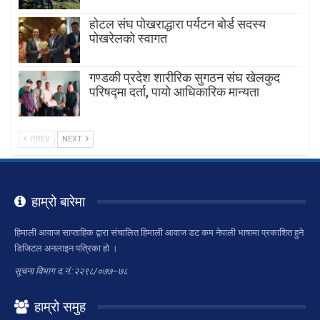
होटल संघ पोखराद्धारा पर्यटन बोर्ड सदस्य
पोखरेलको स्वागत
गण्डकी प्रदेश शारीरिक सुगठन संघ खेलकुद
परिषद्मा दर्ता, पायाे आधिकारिक मान्यता
PREV
NEXT
हाम्रो बारेमा
हिमाली आवाज साप्ताहिक द्वारा संचालित हिमाली आवाज डट कम नेपाली भाषामा प्रकाशित हुने
डिजिटल अनलाइन पत्रिका हो ।
सूचना विभाग द.नं.:२२९८/०७७–७८
हाम्रो समुह