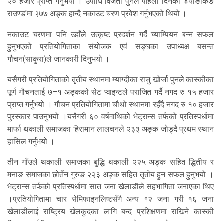
२० हजार प्राप्त गर्नुभयो । उपाधि विजेता पुनले पहिलो दिनको ‘¥याङकिङ
राउण्ड’मा २७७ अङ्क हान्दै नकाउट चरण प्रवेश गर्नुभएको थियो ।
नकाउट चरणमा पनि उहाँले उत्कृष्ट प्रदर्शन गर्दै च्याम्पियन बन्न सफल
हुनुभएको प्रतियोगिताका संयोजक एवं सङ्घका उपाध्यक्ष बसन्त
गौचन(साकुरा)ले जानकारी दिनुभयो ।
यसैगरी प्रतियोगिताको तृतीय स्थानमा म्याग्दीका राजु खोर्जा पुनले कास्कीका
पूर्ण गौचनलाई ७–१ अङ्कको सेट प्वाइन्टले पराजित गर्दै नगद रु १५ हजार
प्राप्त गर्नुभयो । गौचन प्रतियोगितामा चौथो स्थानमा रहँदै नगद रु १० हजार
पुरस्कार पाउनुभयो ।यसैगरी ६० वर्षमाथिको भेट्रान्स तर्फको प्रतिस्पर्धामा
मार्फा थकाली समाजका हिरामान लालचनले २३३ अङ्क जोड्दै प्रथम स्थान
हासिल गर्नुभयो ।
तीन गाँउले थकाली समाजका बुद्धि थकाली २२५ अङ्क सहित द्धितीय र
मनाङ समाजका छोर्तेन गुरुङ २२३ अङ्क सहित तृतीय हुन सफल हुनुभयो ।
भेट्रान्स तर्फको प्रतिस्पर्धामा सात जना खेलाडीले सहभागिता जनाएका थिए
।प्रतियोगितामा चार सेमिफाइनलिष्टसँगै अन्य १२ जना गरी १६ जना
खेलाडीलाई राष्ट्रिय खेलकुदका लागि बन्द प्रशिक्षणमा राखिने कास्की