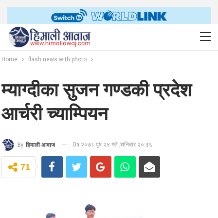
Home
flash news with photo
म्याग्दीका सुजन गण्डकी प्रदेश
आर्चरी च्याम्पियन
On २०७८ पुष २४ गते ,शनिबार २०:३६
By
हिमाली आवाज
71