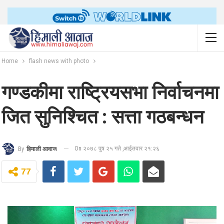
Home
flash news with photo
गण्डकीमा राष्ट्रियसभा निर्वाचनमा
जित सुनिश्चित : सत्ता गठबन्धन
On २०७८ पुष २५ गते ,आईतवार २१:२६
By
हिमाली आवाज
77