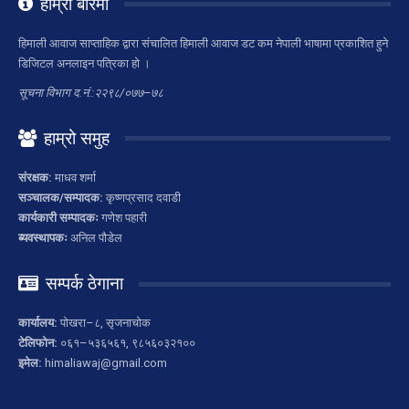
हाम्रो बारेमा
हिमाली आवाज साप्ताहिक द्वारा संचालित हिमाली आवाज डट कम नेपाली भाषामा प्रकाशित हुने
डिजिटल अनलाइन पत्रिका हो ।
सूचना विभाग द.नं.:२२९८/०७७–७८
हाम्रो समुह
संरक्षक:
माधव शर्मा
सञ्चालक/सम्पादक:
कृष्णप्रसाद दवाडी
कार्यकारी सम्पादकः
गणेश पहारी
ब्यवस्थापकः
अनिल पौडेल
सम्पर्क ठेगाना
कार्यालय:
पोखरा–८, सृजनाचोक
टेलिफोन:
०६१–५३६५६१, ९८५६०३२१००
इमेल:
himaliawaj@gmail.com