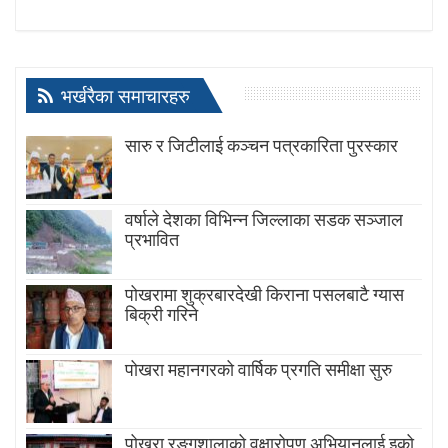
भर्खरैका समाचारहरु
सारु र जिटीलाई कञ्चन पत्रकारिता पुरस्कार
वर्षाले देशका विभिन्न जिल्लाका सडक सञ्जाल
प्रभावित
पोखरामा शुक्रबारदेखी किराना पसलबाटै ग्यास
बिक्री गरिने
पोखरा महानगरको वार्षिक प्रगति समीक्षा सुरु
पोखरा रङ्गशालाको वृक्षारोपण अभियानलाई इको