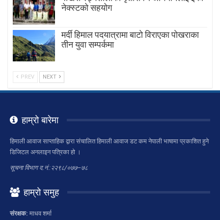
नेक्स्टको सहयोग
मर्दी हिमाल पदयात्रामा बाटाे विराएका पाेखराका
तीन युवा सम्पर्कमा
PREV
NEXT
हाम्रो बारेमा
हिमाली आवाज साप्ताहिक द्वारा संचालित हिमाली आवाज डट कम नेपाली भाषामा प्रकाशित हुने
डिजिटल अनलाइन पत्रिका हो ।
सूचना विभाग द.नं.:२२९८/०७७–७८
हाम्रो समुह
संरक्षक:
माधव शर्मा