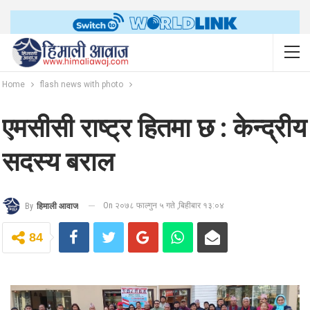
Home
flash news with photo
एमसीसी राष्ट्र हितमा छ : केन्द्रीय
सदस्य बराल
On २०७८ फाल्गुन ५ गते ,बिहीबार १३:०४
By
हिमाली आवाज
84