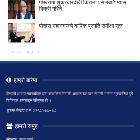
पोखरामा शुक्रबारदेखी किराना पसलबाटै ग्यास
बिक्री गरिने
पोखरा महानगरको वार्षिक प्रगति समीक्षा सुरु
PREV
NEXT
हाम्रो बारेमा
हिमाली आवाज साप्ताहिक द्वारा संचालित हिमाली आवाज डट कम नेपाली भाषामा प्रकाशित हुने
डिजिटल अनलाइन पत्रिका हो ।
सूचना विभाग द.नं.:२२९८/०७७–७८
हाम्रो समुह
संरक्षक:
माधव शर्मा