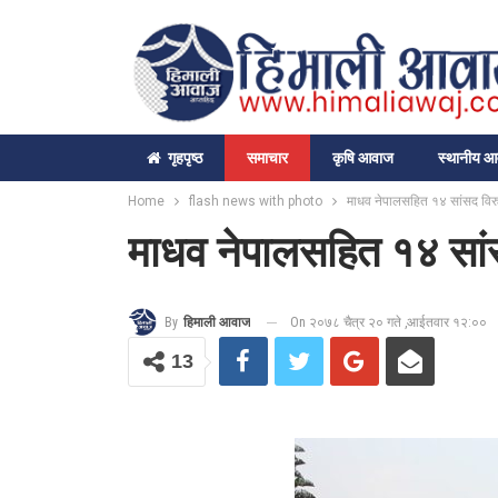
गृहपृष्‍ठ
समाचार
कृषि आवाज
स्थानीय 
Home
flash news with photo
माधव नेपालसहित १४ सांसद विरुद्
माधव नेपालसहित १४ सांसद
On २०७८ चैत्र २० गते ,आईतवार १२:००
By
हिमाली आवाज
13