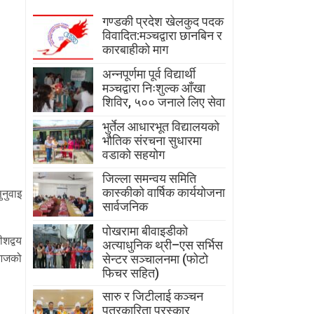
गण्डकी प्रदेश खेलकुद पदक
विवादित:मञ्चद्वारा छानबिन र
कारबाहीको माग
अन्नपूर्णमा पूर्व विद्यार्थी
मञ्चद्वारा निःशुल्क आँखा
शिविर, ५०० जनाले लिए सेवा
भुर्तेल आधारभूत विद्यालयको
भौतिक संरचना सुधारमा
वडाको सहयोग
जिल्ला समन्वय समिति
कास्कीको वार्षिक कार्ययोजना
नुवाइ
सार्वजनिक
पोखरामा बीवाइडीको
ीशद्वय
अत्याधुनिक थ्री–एस सर्भिस
सेन्टर सञ्चालनमा (फोटो
 आजको
फिचर सहित)
सारु र जिटीलाई कञ्चन
पत्रकारिता पुरस्कार